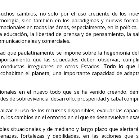
muchos cambios, no solo por el uso creciente de los nu
nología, sino también en los paradigmas y nuevas formas 
rnacionales en todas las áreas, especialmente, en la política
la educación, la libertad de prensa y de pensamiento, la s
omunicacionales y comerciales.
ad que paulatinamente se impone sobre la hegemonía del E
omportamiento que las sociedades deben observar, cumplir
 conductas irregulares de otros Estados.
Todo lo que 
e cohabitan el planeta, una importante capacidad de adap
ionales en el nuevo todo que se ha venido creando, dema
des de sobrevivencia, desarrollo, prosperidad y cabal comp
lizar el uso de los recursos disponibles, evaluar las capac
ción, los cambios en el entorno en el que se desenvuelven e
sibles situacionales y de mediano y largo plazo que alertar
amenazas, fortalezas y debilidades, en las acciones qu