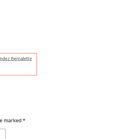
ández Bernalette
are marked
*