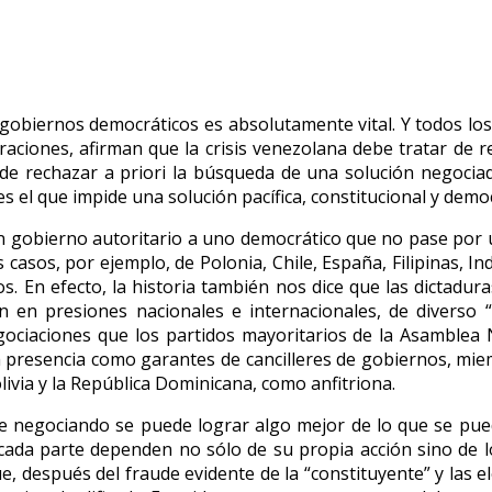
 gobiernos democráticos es absolutamente vital. Y todos los
aciones, afirman que la crisis venezolana debe tratar de r
ede rechazar a priori la búsqueda de una solución negociad
s el que impide una solución pacífica, constitucional y democrá
un gobierno autoritario a uno democrático que no pase por 
os casos, por ejemplo, de Polonia, Chile, España, Filipinas, 
s. En efecto, la historia también nos dice que las dictadura
 en presiones nacionales e internacionales, de diverso “t
egociaciones que los partidos mayoritarios de la Asamblea 
 la presencia como garantes de cancilleres de gobiernos, mi
ivia y la República Dominicana, como anfitriona.
e negociando se puede lograr algo mejor de lo que se pue
a cada parte dependen no sólo de su propia acción sino de l
ue, después del fraude evidente de la “constituyente” y las 