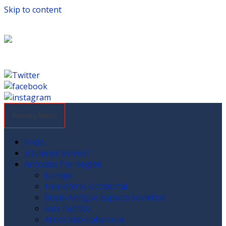
Skip to content
Primary Menu
Inicio
¿Quienes somos?
Articulos Por Región
Europa
Hemisferio Occidental
Rusia-Antiguo Espacio Soviético
Asia Pacífico
Africa Sub-Sahariana