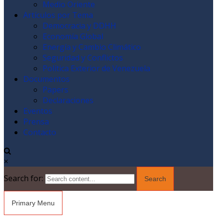
Medio Oriente
Artículos por Tema
Democracia y DDHH
Economía Global
Energía y Cambio Climático
Seguridad y Conflictos
Política Exterior de Venezuela
Documentos
Papers
Declaraciones
Eventos
Prensa
Contacto
×
Search for:
Primary Menu