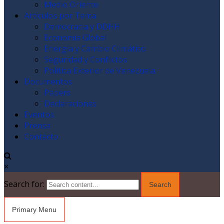
Medio Oriente
Artículos por Tema
Democracia y DDHH
Economía Global
Energía y Cambio Climático
Seguridad y Conflictos
Política Exterior de Venezuela
Documentos
Papers
Declaraciones
Eventos
Prensa
Contacto
×
Search for:
Primary Menu