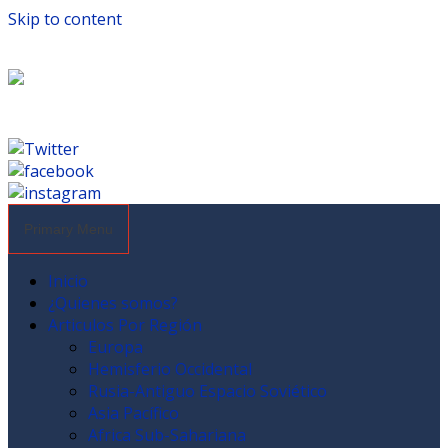
Skip to content
Primary Menu
Inicio
¿Quienes somos?
Articulos Por Región
Europa
Hemisferio Occidental
Rusia-Antiguo Espacio Soviético
Asia Pacífico
Africa Sub-Sahariana