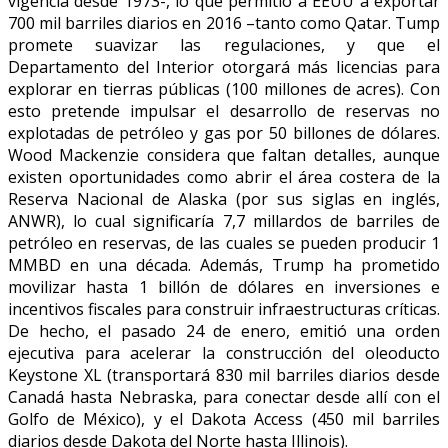
vigencia desde 1973-, lo que permitió a EEUU a exportar
700 mil barriles diarios en 2016 –tanto como Qatar. Tump
promete suavizar las regulaciones, y que el
Departamento del Interior otorgará más licencias para
explorar en tierras públicas (100 millones de acres). Con
esto pretende impulsar el desarrollo de reservas no
explotadas de petróleo y gas por 50 billones de dólares.
Wood Mackenzie considera que faltan detalles, aunque
existen oportunidades como abrir el área costera de la
Reserva Nacional de Alaska (por sus siglas en inglés,
ANWR), lo cual significaría 7,7 millardos de barriles de
petróleo en reservas, de las cuales se pueden producir 1
MMBD en una década. Además, Trump ha prometido
movilizar hasta 1 billón de dólares en inversiones e
incentivos fiscales para construir infraestructuras críticas.
De hecho, el pasado 24 de enero, emitió una orden
ejecutiva para acelerar la construcción del oleoducto
Keystone XL (transportará 830 mil barriles diarios desde
Canadá hasta Nebraska, para conectar desde allí con el
Golfo de México), y el Dakota Access (450 mil barriles
diarios desde Dakota del Norte hasta Illinois).