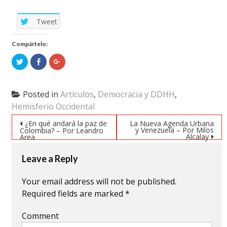
Tweet
Compártelo:
Click
Click
Click
to
to
to
share
share
share
on
on
on
Twitter
Facebook
Google+
(Opens
(Opens
(Opens
Posted in
Artículos
,
Democracia y DDHH
,
in
in
in
new
new
new
Hemisferio Occidental
window)
window)
window)
Post navigation
¿En qué andará la paz de
La Nueva Agenda Urbana
y Venezuela – Por Milos
Colombia? – Por Leandro
Alcalay
Area
Leave a Reply
Your email address will not be published.
Required fields are marked
*
Comment