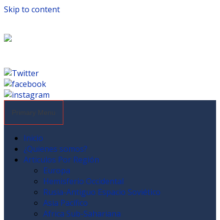
Skip to content
Primary Menu
Inicio
¿Quienes somos?
Articulos Por Región
Europa
Hemisferio Occidental
Rusia-Antiguo Espacio Soviético
Asia Pacífico
Africa Sub-Sahariana