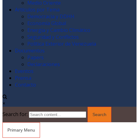
Medio Oriente
Artículos por Tema
Democracia y DDHH
Economía Global
Energía y Cambio Climático
Seguridad y Conflictos
Política Exterior de Venezuela
Documentos
Papers
Declaraciones
Eventos
Prensa
Contacto
×
Search for:
Primary Menu