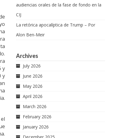
audiencias orales de la fase de fondo en la
CIJ
 de
uyo
La retórica apocalíptica de Trump – Por
ana
Alon Ben-Meir
ara
sta
lo.
Archives
era
July 2026
6 y
0 y
June 2026
han
May 2026
una
April 2026
ia.
March 2026
February 2026
 el
que
January 2026
na.
December 2025