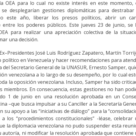
a OEA para lo cual no existe interés en este momento, 
- se desplegarían gestiones diplomáticas para destrabar
 este año, liberar los presos políticos, abrir un can
e entre los poderes públicos. Este jueves 23 de junio, se
 para realizar una apreciación colectiva de la situaci
mar una decisión.
 Ex–Presidentes José Luis Rodríguez Zapatero, Martín Torri
o político en Venezuela y hacer recomendaciones para aten
tiva del Secretario General de la UNASUR, Ernesto Samper, qu
ción venezolana a lo largo de su desempeño, por lo cual es
toda la oposición venezolana. Incluso, Samper ha sido critic
es miembros. En consecuencia, estas gestiones no han pod
sado 1 de junio en una resolución aprobada en un Conse
a –que busca impulsar a su Canciller a la Secretaría Gene
su apoyo a las “iniciativas de diálogo” para la “consolidac
a los “procedimientos constitucionales” -léase, celebrar
que la diplomacia venezolana no pudo suspender esta reun
 autoría, ni modificar la resolución aprobada que contiene