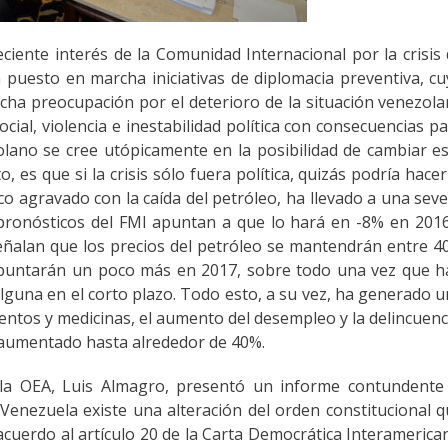
iente interés de la Comunidad Internacional por la crisis
n puesto en marcha iniciativas de diplomacia preventiva, c
ha preocupación por el deterioro de la situación venezol
cial, violencia e inestabilidad política con consecuencias p
olano se cree utópicamente en la posibilidad de cambiar e
, es que si la crisis sólo fuera política, quizás podría hacer
 agravado con la caída del petróleo, ha llevado a una sev
 pronósticos del FMI apuntan a que lo hará en -8% en 201
eñalan que los precios del petróleo se mantendrán entre 4
repuntarán un poco más en 2017, sobre todo una vez que 
guna en el corto plazo. Todo esto, a su vez, ha generado 
mentos y medicinas, el aumento del desempleo y la delincuenc
 aumentado hasta alrededor de 40%.
e la OEA, Luis Almagro, presentó un informe contundente
Venezuela existe una alteración del orden constitucional 
cuerdo al artículo 20 de la Carta Democrática Interamerica