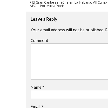
Post navigation
window)
window)
window)
El Gran Caribe se reúne en La Habana: VII Cumbr
AEC – Por Mirna Yonis
Leave a Reply
Your email address will not be published.
R
Comment
Name
*
Email
*