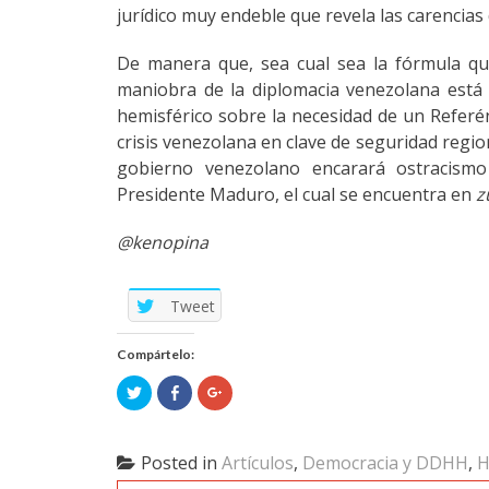
jurídico muy endeble que revela las carencias 
De manera que, sea cual sea la fórmula qu
maniobra de la diplomacia venezolana está 
hemisférico sobre la necesidad de un Referé
crisis venezolana en clave de seguridad regi
gobierno venezolano encarará ostracismo 
Presidente Maduro, el cual se encuentra en
z
@kenopina
Tweet
Compártelo:
Click
Click
Click
to
to
to
share
share
share
on
on
on
Twitter
Facebook
Google+
(Opens
(Opens
(Opens
Posted in
Artículos
,
Democracia y DDHH
,
H
in
in
in
new
new
new