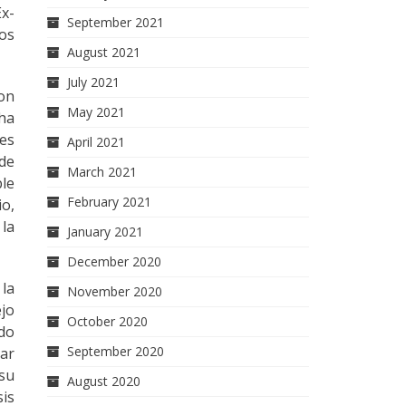
Ex-
September 2021
los
August 2021
July 2021
ron
May 2021
 ha
ses
April 2021
 de
March 2021
ble
February 2021
io,
 la
January 2021
December 2020
 la
November 2020
ejo
October 2020
ido
September 2020
car
 su
August 2020
is