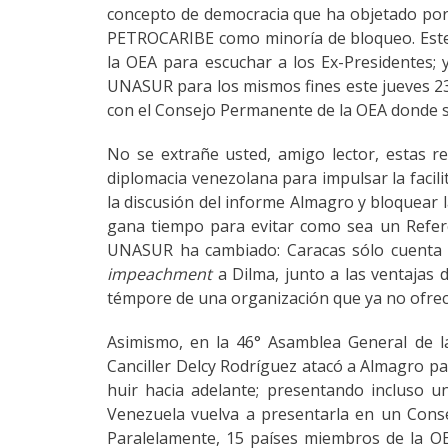
concepto de democracia que ha objetado por
PETROCARIBE como minoría de bloqueo. Este
la OEA para escuchar a los Ex-Presidentes;
UNASUR para los mismos fines este jueves 23 
con el Consejo Permanente de la OEA donde se
No se extrañe usted, amigo lector, estas 
diplomacia venezolana para impulsar la facil
la discusión del informe Almagro y bloquear 
gana tiempo para evitar como sea un Refer
UNASUR ha cambiado: Caracas sólo cuenta co
impeachment
a Dilma, junto a las ventajas 
témpore de una organización que ya no ofrece 
Asimismo, en la 46° Asamblea General de 
Canciller Delcy Rodríguez atacó a Almagro pa
huir hacia adelante; presentando incluso u
Venezuela vuelva a presentarla en un Conse
Paralelamente, 15 países miembros de la O