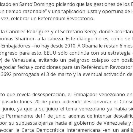
cado en Santo Domingo pidiendo que las gestiones de los 
un tiempo razonable” y una “aplicación justa y oportuna de 
a vez, celebrar un Referéndum Revocatorio.
la Canciller Rodríguez y el Secretario Kerry, donde acorda
 Thomas Shannon a la cabeza. Este diálogo no es, como se
ar Embajadores –no hay desde 2010. A Obama le restan 6 me
Congreso para esto. EEUU sólo continúa con su estrategia
g
) de Venezuela, evitando un peligroso colapso con posi
egociar fecha y condiciones para un Referéndum Revocator
3692 prorrogada el 3 de marzo y la eventual activación de
to que revela desesperación, el Embajador venezolano en
l pasado lunes 20 de junio pidiendo desconvocar el Cons
junio, ya que a su juicio el tema venezolano ya había s
jo Permanente del 1 de junio; además de intentar descalifi
por su supuesta ojeriza hacia el gobierno de Venezuela y
vocar la Carta Democrática Interamericana -en un anális