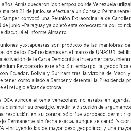
 años. Atrás quedaron los tiempos donde Venezuela utiliz
 martes 21 de junio, se efectuará un Consejo Permanente
 y Samper convocó una Reunión Extraordinaria de Cancille
de junio –Paraguay ya objetó esta convocatoria por coinci
 discutirá el informe Almagro.
reuniones yuxtapuestas son producto de las maniobras de
itación de los Ex-Presidentes en el marco de UNASUR, debili
la activación de la Carta Democrática Interamericana, mient
éndum Revocatorio este año. Sin embargo, la geopolítica
n Ecuador, Bolivia y Surinam tras la victoria de Macri y
de tener como aliado a Samper y detentar la Presidencia p
el refugio eficaz de otrora.
la OEA aunque el tema venezolano no estaba en agenda, 
ra disminuir su prestigio, evadir la discusión de argumento
na resolución en su contra: sólo fue aprobado permitir 
jo Permanente sin fecha exacta, aunque se cantó “victori
EA –incluyendo los de mayor peso geopolítico y una mayo