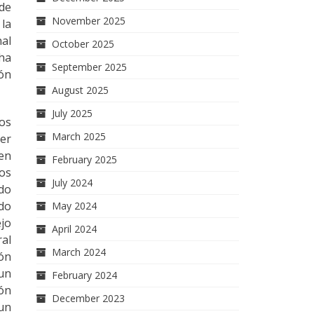
de
November 2025
 la
al
October 2025
 ha
September 2025
ón
August 2025
July 2025
jos
March 2025
der
ien
February 2025
tos
July 2024
ado
ido
May 2024
jo
April 2024
ral
March 2024
ión
 un
February 2024
ión
December 2023
 un