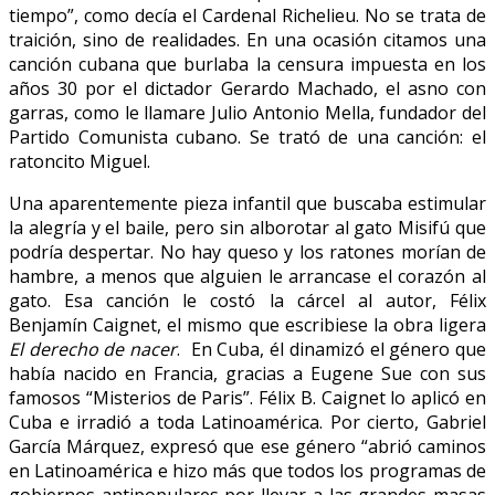
tiempo”, como decía el Cardenal Richelieu. No se trata de
traición, sino de realidades. En una ocasión citamos una
canción cubana que burlaba la censura impuesta en los
años 30 por el dictador Gerardo Machado, el asno con
garras, como le llamare Julio Antonio Mella, fundador del
Partido Comunista cubano. Se trató de una canción: el
ratoncito Miguel.
Una aparentemente pieza infantil que buscaba estimular
la alegría y el baile, pero sin alborotar al gato Misifú que
podría despertar. No hay queso y los ratones morían de
hambre, a menos que alguien le arrancase el corazón al
gato. Esa canción le costó la cárcel al autor, Félix
Benjamín Caignet, el mismo que escribiese la obra ligera
El derecho de nacer
. En Cuba, él dinamizó el género que
había nacido en Francia, gracias a Eugene Sue con sus
famosos “Misterios de Paris”. Félix B. Caignet lo aplicó en
Cuba e irradió a toda Latinoamérica. Por cierto, Gabriel
García Márquez, expresó que ese género “abrió caminos
en Latinoamérica e hizo más que todos los programas de
gobiernos antipopulares por llevar a las grandes masas