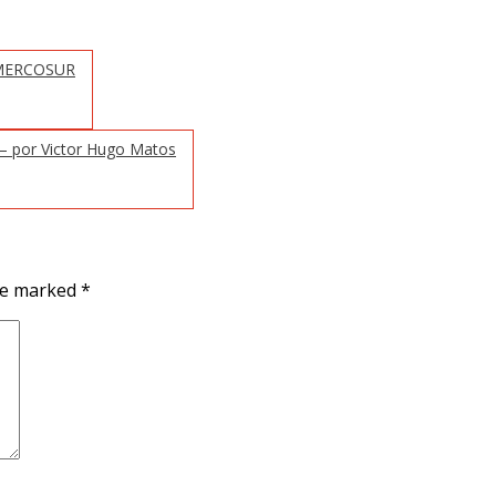
l MERCOSUR
 – por Victor Hugo Matos
are marked
*