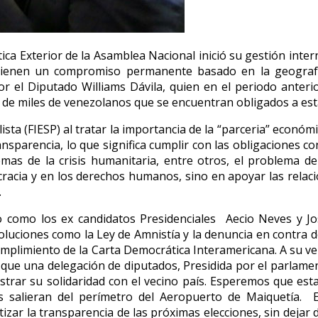
tica Exterior de la Asamblea Nacional inició su gestión inter
 tienen un compromiso permanente basado en la geografí
el Diputado Williams Dávila, quien en el periodo anterio
 de miles de venezolanos que se encuentran obligados a esta
ista (FIESP) al tratar la importancia de la “parceria” económi
parencia, lo que significa cumplir con las obligaciones cont
mas de la crisis humanitaria, entre otros, el problema d
mocracia y en los derechos humanos, sino en apoyar las rela
.
 como los ex candidatos Presidenciales Aecio Neves y José
uciones como la Ley de Amnistía y la denuncia en contra de l
 cumplimiento de la Carta Democrática Interamericana. A su 
ó que una delegación de diputados, Presidida por el parlame
strar su solidaridad con el vecino país. Esperemos que est
es salieran del perímetro del Aeropuerto de Maiquetía. 
izar la transparencia de las próximas elecciones, sin deja