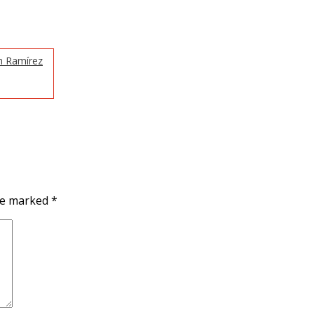
h Ramírez
are marked
*