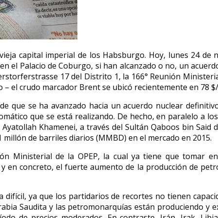
vieja capital imperial de los Habsburgo. Hoy, lunes 24 de n
en el Palacio de Coburgo, si han alcanzado o no, un acuerdo
ferstorferstrasse 17 del Distrito 1, la 166° Reunión Minister
o – el crudo marcador Brent se ubicó recientemente en 78 $/
de que se ha avanzado hacia un acuerdo nuclear definitivo.
plomático que se está realizando. De hecho, en paralelo a l
l Ayatollah Khamenei, a través del Sultán Qaboos bin Said d
e 1 millón de barriles diarios (MMBD) en el mercado en 2015.
ón Ministerial de la OPEP, la cual ya tiene que tomar en
, y en concreto, el fuerte aumento de la producción de pe
ifícil, ya que los partidarios de recortes no tienen capaci
 Arabia Saudita y las petromonarquías están produciendo y e
íodo de precios moderados. En contraste, Irán, Irak, Libi