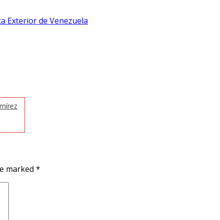
ica Exterior de Venezuela
amírez
are marked
*