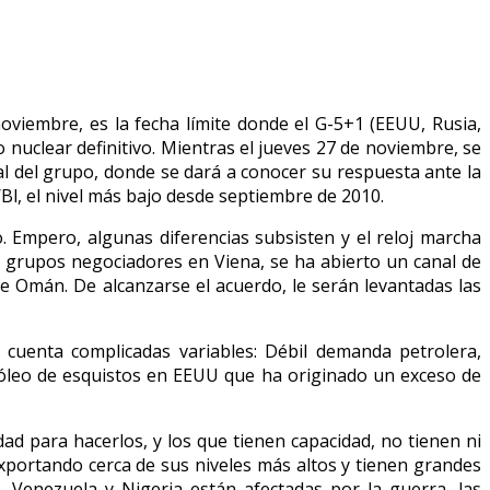
oviembre, es la fecha límite donde el G-5+1 (EEUU, Rusia,
 nuclear definitivo. Mientras el jueves 27 de noviembre, se
ial del grupo, donde se dará a conocer su respuesta ante la
Bl, el nivel más bajo desde septiembre de 2010.
 Empero, algunas diferencias subsisten y el reloj marcha
os grupos negociadores en Viena, se ha abierto un canal de
e Omán. De alcanzarse el acuerdo, le serán levantadas las
 cuenta complicadas variables: Débil demanda petrolera,
tróleo de esquistos en EEUU que ha originado un exceso de
dad para hacerlos, y los que tienen capacidad, no tienen ni
xportando cerca de sus niveles más altos y tienen grandes
a, Venezuela y Nigeria están afectadas por la guerra, las