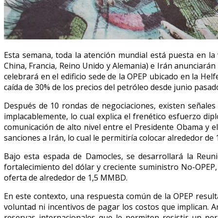
Esta semana, toda la atención mundial está puesta en la 
China, Francia, Reino Unido y Alemania) e Irán anunciarán 
celebrará en el edificio sede de la OPEP ubicado en la Hel
caída de 30% de los precios del petróleo desde junio pasad
Después de 10 rondas de negociaciones, existen señales 
implacablemente, lo cual explica el frenético esfuerzo di
comunicación de alto nivel entre el Presidente Obama y e
sanciones a Irán, lo cual le permitiría colocar alrededor d
Bajo esta espada de Damocles, se desarrollará la Reuni
fortalecimiento del dólar y creciente suministro No-OPEP
oferta de alrededor de 1,5 MMBD.
En este contexto, una respuesta común de la OPEP resulta d
voluntad ni incentivos de pagar los costos que implican.
reservas internacionales que le permiten resistir un per