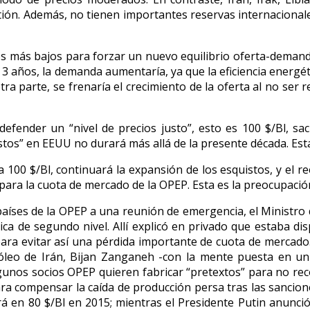
stión. Además, no tienen importantes reservas internacionale
os más bajos para forzar un nuevo equilibrio oferta-demanda
 o 3 años, la demanda aumentaría, ya que la eficiencia energ
 parte, se frenaría el crecimiento de la oferta al no ser re
defender un “nivel de precios justo”, esto es 100 $/Bl, 
stos” en EEUU no durará más allá de la presente década. Esta
100 $/Bl, continuará la expansión de los esquistos, y el re
para la cuota de mercado de la OPEP. Esta es la preocupació
íses de la OPEP a una reunión de emergencia, el Ministro de
ca de segundo nivel. Allí explicó en privado que estaba dis
ara evitar así una pérdida importante de cuota de mercado. 
tróleo de Irán, Bijan Zanganeh -con la mente puesta en un 
algunos socios OPEP quieren fabricar “pretextos” para no r
a compensar la caída de producción persa tras las sanciones
á en 80 $/Bl en 2015; mientras el Presidente Putin anunció