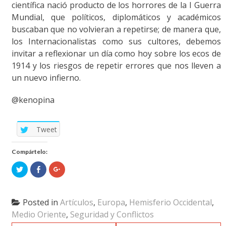
científica nació producto de los horrores de la I Guerra
Mundial, que políticos, diplomáticos y académicos
buscaban que no volvieran a repetirse; de manera que,
los Internacionalistas como sus cultores, debemos
invitar a reflexionar un día como hoy sobre los ecos de
1914 y los riesgos de repetir errores que nos lleven a
un nuevo infierno.
@kenopina
Tweet
Compártelo:
Click
Click
Click
to
to
to
share
share
share
on
on
on
Twitter
Facebook
Google+
(Opens
(Opens
(Opens
Posted in
Artículos
,
Europa
,
Hemisferio Occidental
,
in
in
in
new
new
new
Medio Oriente
,
Seguridad y Conflictos
window)
window)
window)