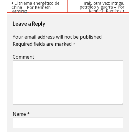
Post navigation
El trilema energético de
Irak, otra vez: Intriga,
petróleo y guerra – Por
China – Por Kenneth
Kenneth Ramírez
Ramírez
Leave a Reply
Your email address will not be published.
Required fields are marked
*
Comment
Name
*