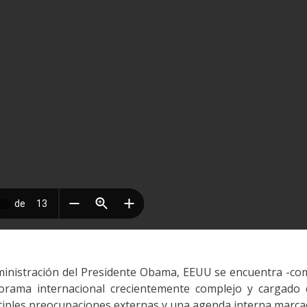
ministración del Presidente Obama, EEUU se encuentra -c
orama internacional crecientemente complejo y cargado 
ltiples preocupaciones externas y una agenda interna marc