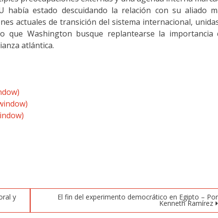
UU había estado descuidando la relación con su aliado m
ones actuales de transición del sistema internacional, unida
cho que Washington busque replantearse la importancia 
anza atlántica.
indow)
 window)
window)
oral y
El fin del experimento democrático en Egipto – Po
Kenneth Ramírez