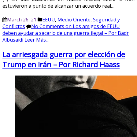
estuvieron a punto de alcanzar un acuerdo real…
March 26, 21
EEUU
,
Medio Oriente
,
Seguridad y
Conflictos
No Comments
on Los amigos de EEUU
deben ayudar a sacarlo de una guerra ilegal – Por Badr
Albusaidi
Leer Más...
La arriesgada guerra por elección de
Trump en Irán – Por Richard Haass