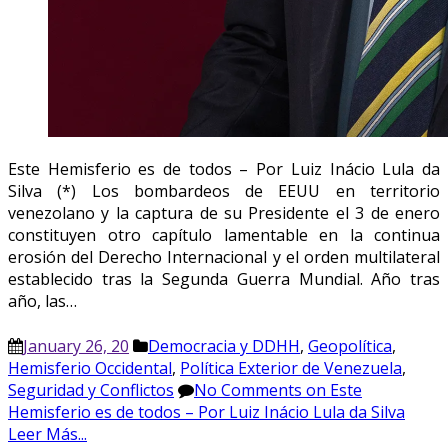
Este Hemisferio es de todos – Por Luiz Inácio Lula da
Silva (*) Los bombardeos de EEUU en territorio
venezolano y la captura de su Presidente el 3 de enero
constituyen otro capítulo lamentable en la continua
erosión del Derecho Internacional y el orden multilateral
establecido tras la Segunda Guerra Mundial. Año tras
año, las…
January 26, 20
Democracia y DDHH
,
Geopolítica
,
Hemisferio Occidental
,
Política Exterior de Venezuela
,
Seguridad y Conflictos
No Comments
on Este
Hemisferio es de todos – Por Luiz Inácio Lula da Silva
Leer Más...