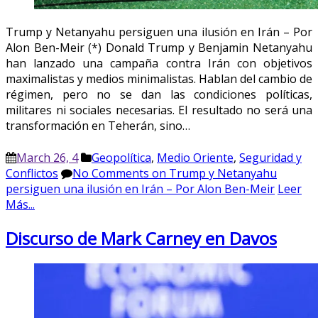
Trump y Netanyahu persiguen una ilusión en Irán – Por
Alon Ben-Meir (*) Donald Trump y Benjamin Netanyahu
han lanzado una campaña contra Irán con objetivos
maximalistas y medios minimalistas. Hablan del cambio de
régimen, pero no se dan las condiciones políticas,
militares ni sociales necesarias. El resultado no será una
transformación en Teherán, sino…
March 26, 4
Geopolítica
,
Medio Oriente
,
Seguridad y
Conflictos
No Comments
on Trump y Netanyahu
persiguen una ilusión en Irán – Por Alon Ben-Meir
Leer
Más...
Discurso de Mark Carney en Davos