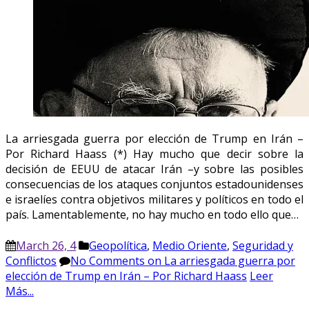
La arriesgada guerra por elección de Trump en Irán –
Por Richard Haass (*) Hay mucho que decir sobre la
decisión de EEUU de atacar Irán –y sobre las posibles
consecuencias de los ataques conjuntos estadounidenses
e israelíes contra objetivos militares y políticos en todo el
país. Lamentablemente, no hay mucho en todo ello que…
March 26, 4
Geopolítica
,
Medio Oriente
,
Seguridad y
Conflictos
No Comments
on La arriesgada guerra por
elección de Trump en Irán – Por Richard Haass
Leer
Más...