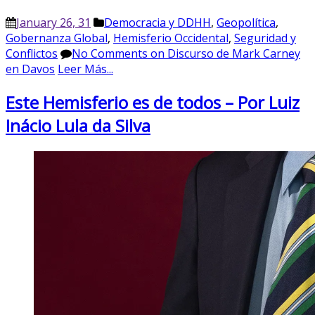
January 26, 31
Democracia y DDHH
,
Geopolítica
,
Gobernanza Global
,
Hemisferio Occidental
,
Seguridad y
Conflictos
No Comments
on Discurso de Mark Carney
en Davos
Leer Más...
Este Hemisferio es de todos – Por Luiz
Inácio Lula da Silva