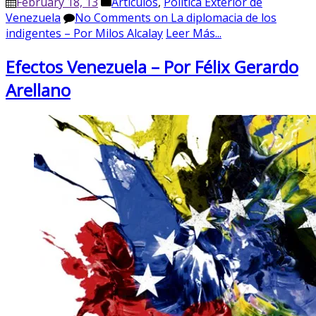
February 18, 13
Artículos
,
Política Exterior de
Venezuela
No Comments
on La diplomacia de los
indigentes – Por Milos Alcalay
Leer Más...
Efectos Venezuela – Por Félix Gerardo
Arellano