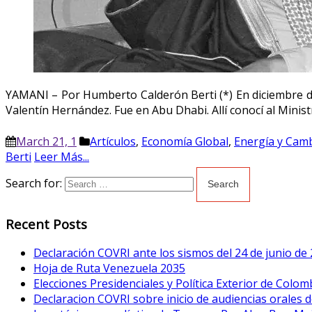
YAMANI – Por Humberto Calderón Berti (*) En diciembre de
Valentín Hernández. Fue en Abu Dhabi. Allí conocí al Mini
March 21, 1
Artículos
,
Economía Global
,
Energía y Camb
Berti
Leer Más...
Search for:
Recent Posts
Declaración COVRI ante los sismos del 24 de junio de
Hoja de Ruta Venezuela 2035
Elecciones Presidenciales y Política Exterior de Colom
Declaracion COVRI sobre inicio de audiencias orales de