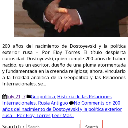
200 años del nacimiento de Dostoyevski y la política
exterior rusa – Por Eloy Torres El título despierta
curiosidad. Dostoyevski, quien cumple 200 años de haber
nacido, es un escritor, dueño de una pluma atormentada
y fundamentada en la creencia religiosa; ahora, vincularlo
a la frialdad analítica de la Geopolítica y las Relaciones
Internacionales, se…
July 21, 7
Geopolítica
,
Historia de las Relaciones
Internacionales
,
Rusia Antiguo
No Comments
on 200
años del nacimiento de Dostoyevski y la política exterior
rusa – Por Eloy Torres
Leer Más...
Search for: