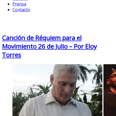
Prensa
Contacto
Month: July 2021
Canción de Réquiem para el
Movimiento 26 de Julio – Por Eloy
Torres