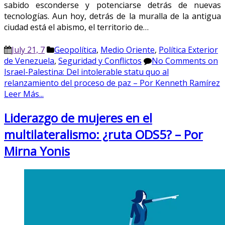
sabido esconderse y potenciarse detrás de nuevas
tecnologías. Aun hoy, detrás de la muralla de la antigua
ciudad está el abismo, el territorio de…
July 21, 7
Geopolítica
,
Medio Oriente
,
Política Exterior
de Venezuela
,
Seguridad y Conflictos
No Comments
on
Israel-Palestina: Del intolerable statu quo al
relanzamiento del proceso de paz – Por Kenneth Ramírez
Leer Más...
Liderazgo de mujeres en el
multilateralismo: ¿ruta ODS5? – Por
Mirna Yonis