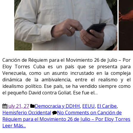
Canción de Réquiem para el Movimiento 26 de Julio – Por
Eloy Torres Cuba es un país que se presenta para
Venezuela, como un asunto incrustado en la compleja
dinámica de la ambivalencia, entre el realismo y el
idealismo político. Ese país, se ha vendido siempre como
el pequeño David contra Goliat. Ese fue el…
July 21, 27
Democracia y DDHH
,
EEUU
,
El Caribe
,
Hemisferio Occidental
No Comments
on Canción de
Réquiem para el Movimiento 26 de Julio – Por Eloy Torres
Leer Más...