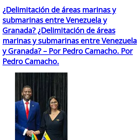
¿Delimitación de áreas marinas y
submarinas entre Venezuela y
Granada? ¿Delimitación de áreas
marinas y submarinas entre Venezuela
y Granada? – Por Pedro Camacho. Por
Pedro Camacho.