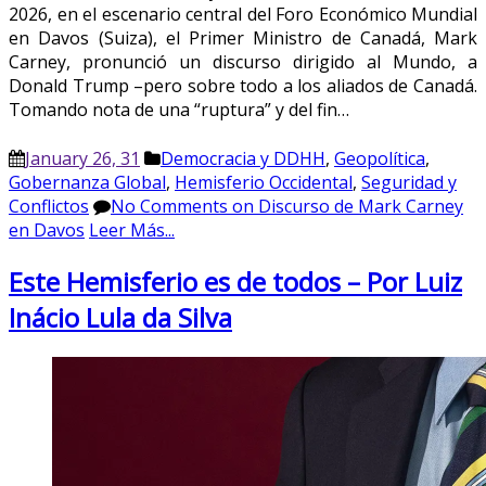
2026, en el escenario central del Foro Económico Mundial
en Davos (Suiza), el Primer Ministro de Canadá, Mark
Carney, pronunció un discurso dirigido al Mundo, a
Donald Trump –pero sobre todo a los aliados de Canadá.
Tomando nota de una “ruptura” y del fin…
January 26, 31
Democracia y DDHH
,
Geopolítica
,
Gobernanza Global
,
Hemisferio Occidental
,
Seguridad y
Conflictos
No Comments
on Discurso de Mark Carney
en Davos
Leer Más...
Este Hemisferio es de todos – Por Luiz
Inácio Lula da Silva