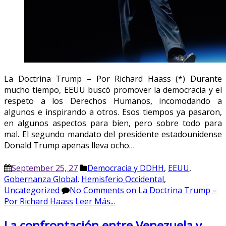
La Doctrina Trump – Por Richard Haass (*) Durante
mucho tiempo, EEUU buscó promover la democracia y el
respeto a los Derechos Humanos, incomodando a
algunos e inspirando a otros. Esos tiempos ya pasaron,
en algunos aspectos para bien, pero sobre todo para
mal. El segundo mandato del presidente estadounidense
Donald Trump apenas lleva ocho…
September 25, 27
Democracia y DDHH
,
EEUU
,
Gobernanza Global
,
Hemisferio Occidental
,
Uncategorized
No Comments
on La Doctrina Trump –
Por Richard Haass
Leer Más...
La confrontación entre Venezuela y