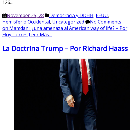
126…
November 25, 28
Democracia y DDHH
,
EEUU
,
Hemisferio Occidental
,
Uncategorized
No Comments
on Mamdani: ¿una amenaza al American way of life? – Por
Eloy Torres
Leer Más...
La Doctrina Trump – Por Richard Haass