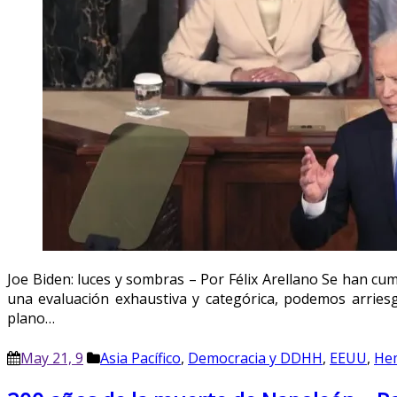
Joe Biden: luces y sombras – Por Félix Arellano Se han cu
una evaluación exhaustiva y categórica, podemos arriesga
plano…
May 21, 9
Asia Pacífico
,
Democracia y DDHH
,
EEUU
,
Hem