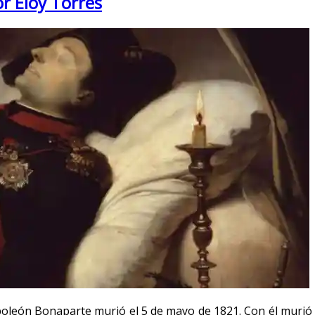
r Eloy Torres
león Bonaparte murió el 5 de mayo de 1821. Con él murió u