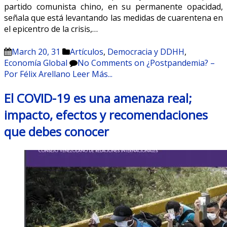
partido comunista chino, en su permanente opacidad,
señala que está levantando las medidas de cuarentena en
el epicentro de la crisis,…
March 20, 31
Artículos
,
Democracia y DDHH
,
Economía Global
No Comments
on ¿Postpandemia? –
Por Félix Arellano
Leer Más...
El COVID-19 es una amenaza real;
impacto, efectos y recomendaciones
que debes conocer