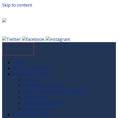
Skip to content
Primary Menu
Inicio
¿Quienes somos?
Articulos Por Región
Europa
Hemisferio Occidental
Rusia-Antiguo Espacio Soviético
Asia Pacífico
Africa Sub-Sahariana
Medio Oriente
Artículos por Tema