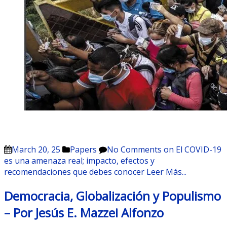
March 20, 25
Papers
No Comments
on El COVID-19
es una amenaza real; impacto, efectos y
recomendaciones que debes conocer
Leer Más...
Democracia, Globalización y Populismo
– Por Jesús E. Mazzei Alfonzo