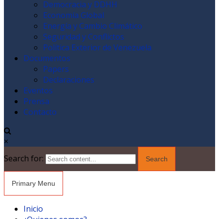
Democracia y DDHH
Economía Global
Energía y Cambio Climático
Seguridad y Conflictos
Política Exterior de Venezuela
Documentos
Papers
Declaraciones
Eventos
Prensa
Contacto
×
Search for:
Primary Menu
Inicio