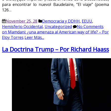
para encontrar lo nuevo! Baudelaire, “El viaje” (poema
126…
November 25, 28
Democracia y DDHH
,
EEUU
,
Hemisferio Occidental
,
Uncategorized
No Comments
on Mamdani: ¿una amenaza al American way of life? – Por
Eloy Torres
Leer Más...
La Doctrina Trump – Por Richard Haass