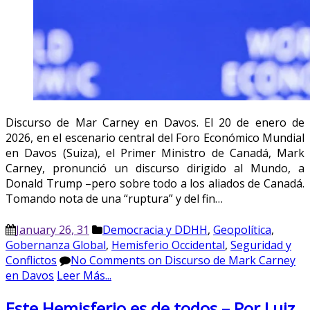
Discurso de Mar Carney en Davos. El 20 de enero de
2026, en el escenario central del Foro Económico Mundial
en Davos (Suiza), el Primer Ministro de Canadá, Mark
Carney, pronunció un discurso dirigido al Mundo, a
Donald Trump –pero sobre todo a los aliados de Canadá.
Tomando nota de una “ruptura” y del fin…
January 26, 31
Democracia y DDHH
,
Geopolítica
,
Gobernanza Global
,
Hemisferio Occidental
,
Seguridad y
Conflictos
No Comments
on Discurso de Mark Carney
en Davos
Leer Más...
Este Hemisferio es de todos – Por Luiz