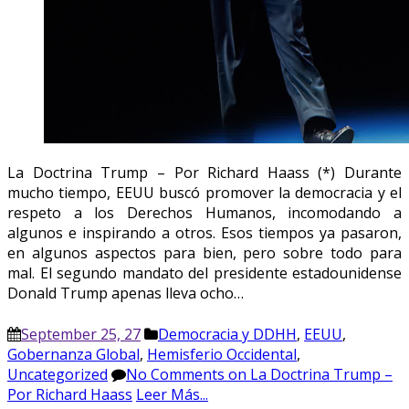
La Doctrina Trump – Por Richard Haass (*) Durante
mucho tiempo, EEUU buscó promover la democracia y el
respeto a los Derechos Humanos, incomodando a
algunos e inspirando a otros. Esos tiempos ya pasaron,
en algunos aspectos para bien, pero sobre todo para
mal. El segundo mandato del presidente estadounidense
Donald Trump apenas lleva ocho…
September 25, 27
Democracia y DDHH
,
EEUU
,
Gobernanza Global
,
Hemisferio Occidental
,
Uncategorized
No Comments
on La Doctrina Trump –
Por Richard Haass
Leer Más...