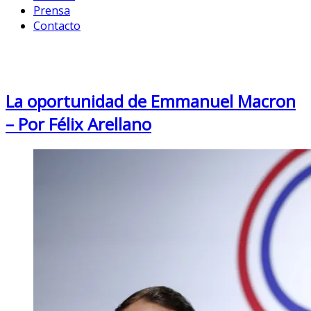
Prensa
Contacto
Month: August 2019
La oportunidad de Emmanuel Macron
– Por Félix Arellano