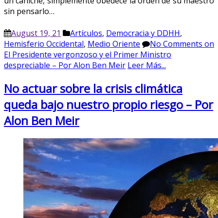
un caniche, simplemente obedece la orden de su maestro
sin pensarlo…
August 19, 21
Artículos
,
Democracia y DDHH
,
Hemisferio Occidental
,
Medio Oriente
No Comments
on
El Presidente vergonzoso y el Primer Ministro
despreciable – Por Alon Ben Meir
Leer Más...
No actuar sobre la crisis climática
queda bajo nuestro propio riesgo – Por
Alon Ben Meir