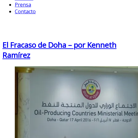
Prensa
Contacto
Month: April 2016
El Fracaso de Doha – por Kenneth
Ramírez