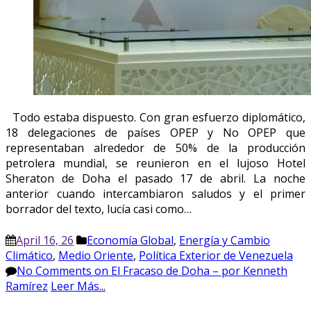
Todo estaba dispuesto. Con gran esfuerzo diplomático,
18 delegaciones de países OPEP y No OPEP que
representaban alrededor de 50% de la producción
petrolera mundial, se reunieron en el lujoso Hotel
Sheraton de Doha el pasado 17 de abril. La noche
anterior cuando intercambiaron saludos y el primer
borrador del texto, lucía casi como…
April 16, 26
Economía Global
,
Energía y Cambio
Climático
,
Medio Oriente
,
Política Exterior de Venezuela
No Comments
on El Fracaso de Doha – por Kenneth
Ramírez
Leer Más...