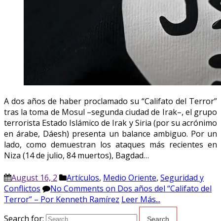
A dos años de haber proclamado su “Califato del Terror”
tras la toma de Mosul –segunda ciudad de Irak–, el grupo
terrorista Estado Islámico de Irak y Siria (por su acrónimo
en árabe, Dáesh) presenta un balance ambiguo. Por un
lado, como demuestran los ataques más recientes en
Niza (14 de julio, 84 muertos), Bagdad…
August 16, 2
Artículos
,
Medio Oriente
,
Seguridad y
Conflictos
No Comments
on Dos años del “Califato del
Terror” – Por Kenneth Ramírez
Leer Más...
Search for: