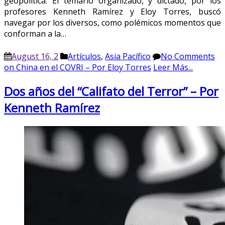
geopolítica. El temario organizado, y dictado, por los
profesores Kenneth Ramírez y Eloy Torres, buscó
navegar por los diversos, como polémicos momentos que
conforman a la…
August 16, 2
Artículos
,
Asia Pacífico
No Comments
on China en el COVRI – Por Eloy Torres
Leer Más...
Dos años del “Califato del Terror” – Por
Kenneth Ramírez