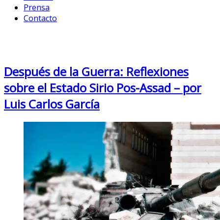
Prensa
Contacto
Month: March 2013
Después de la Guerra: Reflexiones
sobre el Estado Sirio Pos-Assad – por
Luis Carlos García