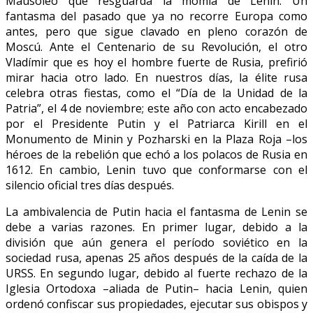
Mausoleo que resguarda la momia de Lenin. Un
fantasma del pasado que ya no recorre Europa como
antes, pero que sigue clavado en pleno corazón de
Moscú. Ante el Centenario de su Revolución, el otro
Vladímir que es hoy el hombre fuerte de Rusia, prefirió
mirar hacia otro lado. En nuestros días, la élite rusa
celebra otras fiestas, como el “Día de la Unidad de la
Patria”, el 4 de noviembre; este año con acto encabezado
por el Presidente Putin y el Patriarca Kirill en el
Monumento de Minin y Pozharski en la Plaza Roja –los
héroes de la rebelión que echó a los polacos de Rusia en
1612. En cambio, Lenin tuvo que conformarse con el
silencio oficial tres días después.
La ambivalencia de Putin hacia el fantasma de Lenin se
debe a varias razones. En primer lugar, debido a la
división que aún genera el período soviético en la
sociedad rusa, apenas 25 años después de la caída de la
URSS. En segundo lugar, debido al fuerte rechazo de la
Iglesia Ortodoxa –aliada de Putin– hacia Lenin, quien
ordenó confiscar sus propiedades, ejecutar sus obispos y