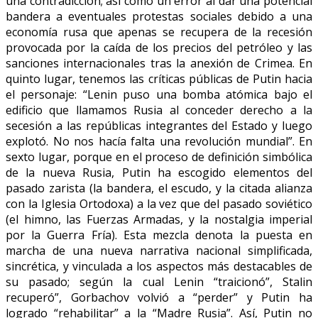
una contradicción; así como un error al dar una potencial
bandera a eventuales protestas sociales debido a una
economía rusa que apenas se recupera de la recesión
provocada por la caída de los precios del petróleo y las
sanciones internacionales tras la anexión de Crimea. En
quinto lugar, tenemos las críticas públicas de Putin hacia
el personaje: “Lenin puso una bomba atómica bajo el
edificio que llamamos Rusia al conceder derecho a la
secesión a las repúblicas integrantes del Estado y luego
explotó. No nos hacía falta una revolución mundial”. En
sexto lugar, porque en el proceso de definición simbólica
de la nueva Rusia, Putin ha escogido elementos del
pasado zarista (la bandera, el escudo, y la citada alianza
con la Iglesia Ortodoxa) a la vez que del pasado soviético
(el himno, las Fuerzas Armadas, y la nostalgia imperial
por la Guerra Fría). Esta mezcla denota la puesta en
marcha de una nueva narrativa nacional simplificada,
sincrética, y vinculada a los aspectos más destacables de
su pasado; según la cual Lenin “traicionó”, Stalin
recuperó”, Gorbachov volvió a “perder” y Putin ha
logrado “rehabilitar” a la “Madre Rusia”. Así, Putin no