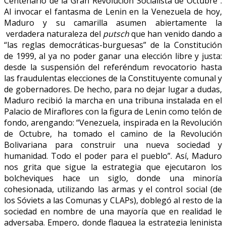
Centenario de la Gran Revolución Socialista de Octubre”.
Al invocar el fantasma de Lenin en la Venezuela de hoy,
Maduro y su camarilla asumen abiertamente la
verdadera naturaleza del
putsch
que han venido dando a
“las reglas democráticas-burguesas” de la Constitución
de 1999, al ya no poder ganar una elección libre y justa:
desde la suspensión del referéndum revocatorio hasta
las fraudulentas elecciones de la Constituyente comunal y
de gobernadores. De hecho, para no dejar lugar a dudas,
Maduro recibió la marcha en una tribuna instalada en el
Palacio de Miraflores con la figura de Lenin como telón de
fondo, arengando: “Venezuela, inspirada en la Revolución
de Octubre, ha tomado el camino de la Revolución
Bolivariana para construir una nueva sociedad y
humanidad. Todo el poder para el pueblo”. Así, Maduro
nos grita que sigue la estrategia que ejecutaron los
bolcheviques hace un siglo, donde una minoría
cohesionada, utilizando las armas y el control social (de
los Sóviets a las Comunas y CLAPs), doblegó al resto de la
sociedad en nombre de una mayoría que en realidad le
adversaba. Empero, donde flaquea la estrategia leninista