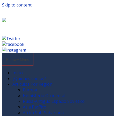
Skip to content
Primary Menu
Inicio
¿Quienes somos?
Articulos Por Región
Europa
Hemisferio Occidental
Rusia-Antiguo Espacio Soviético
Asia Pacífico
Africa Sub-Sahariana