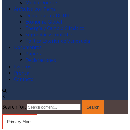
Medio Oriente
Artículos por Tema
Democracia y DDHH
Economía Global
Energía y Cambio Climático
Seguridad y Conflictos
Política Exterior de Venezuela
Documentos
Papers
Declaraciones
Eventos
Prensa
Contacto
×
Search for:
Primary Menu