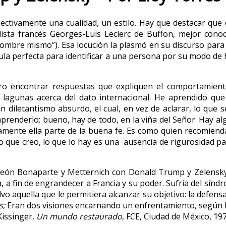
ctivamente una cualidad, un estilo. Hay que destacar que 
lista francés Georges-Luis Leclerc de Buffon, mejor conoc
el hombre mismo”). Esa locución la plasmó en su discurso par
la perfecta para identificar a una persona por su modo de h
ro encontrar respuestas que expliquen el comportamien
s lagunas acerca del dato internacional. He aprendido q
 diletantismo absurdo, el cual, en vez de aclarar, lo que 
mprenderlo; bueno, hay de todo, en la viña del Señor. Hay a
mente ella parte de la buena fe. Es como quien recomienda 
o que creo, lo que lo hay es una ausencia de rigurosidad pa
eón Bonaparte y Metternich con Donald Trump y Zelensky
 a fin de engrandecer a Francia y su poder. Sufría del síndr
lvo aquella que le permitiera alcanzar su objetivo: la defen
s;
Eran dos visiones encarnando un enfrentamiento, según K
Kissinger,
Un mundo restaurado
, FCE, Ciudad de México, 1973