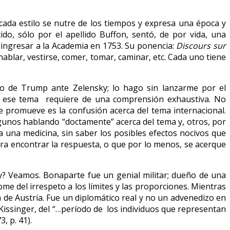
cada estilo se nutre de los tiempos y expresa una época y
ido, sólo por el apellido Buffon, sentó, de por vida, una
a ingresar a la Academia en 1753. Su ponencia:
Discours sur
ablar, vestirse, comer, tomar, caminar, etc. Cada uno tiene
to de Trump ante Zelensky; lo hago sin lanzarme por el
ue ese tema requiere de una comprensión exhaustiva. No
se promueve es la confusión acerca del tema internacional.
lgunos hablando “doctamente” acerca del tema y, otros, por
una medicina, sin saber los posibles efectos nocivos que
ra encontrar la respuesta, o que por lo menos, se acerque
? Veamos. Bonaparte fue un genial militar; dueño de una
ome del irrespeto a los límites y las proporciones. Mientras
sa de Austria. Fue un diplomático real y no un advenedizo en
issinger, del “…período de los individuos que representan
, p. 41).