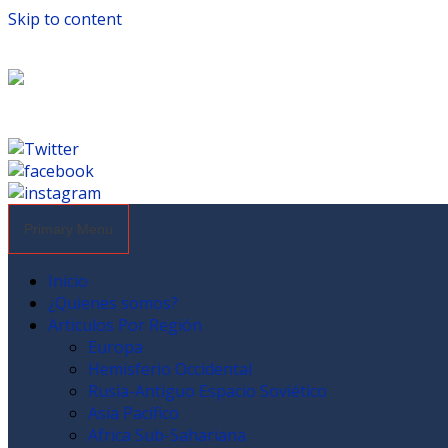
Skip to content
Primary Menu
Inicio
¿Quienes somos?
Articulos Por Región
Europa
Hemisferio Occidental
Rusia-Antiguo Espacio Soviético
Asia Pacífico
Africa Sub-Sahariana