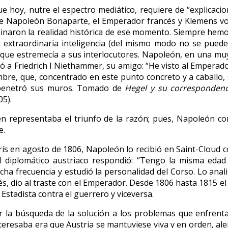
ue hoy, nutre el espectro mediático, requiere de “explicaci
de Napoleón Bonaparte, el Emperador francés y Klemens von
ominaron la realidad histórica de ese momento. Siempre hem
 extraordinaria inteligencia (del mismo modo no se puede 
 que estremecía a sus interlocutores. Napoleón, en una muy 
ió a Friedrich I Niethammer, su amigo: “He visto al Emperad
bre, que, concentrado en este punto concreto y a caballo,
o penetró sus muros. Tomado de
Hegel y su correspondenc
05).
n representaba el triunfo de la razón; pues, Napoleón con 
e.
rís en agosto de 1806, Napoleón lo recibió en Saint-Cloud c
l diplomático austriaco respondió: “Tengo la misma edad 
 frecuencia y estudió la personalidad del Corso. Lo analiza
s, dio al traste con el Emperador. Desde 1806 hasta 1815 e
stadista contra el guerrero y viceversa.
 por la búsqueda de la solución a los problemas que enfrenta
nteresaba era que Austria se mantuviese viva y en orden, al