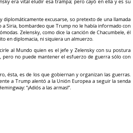
sky era vital eludir esa trampa; pero cayó en ella y es su
y diplomáticamente excusarse, so pretexto de una llamada
deo a Siria, bombardeo que Trump no le había informado con
ncómodas. Zelensky, como dice la canción de Chacumbele, él
 en diplomacia, ni siquiera un almuerzo.
irle al Mundo quien es el jefe y Zelensky con su postura
eno, pero no puede mantener el esfuerzo de guerra sólo con
, ésta, es de los que gobiernan y organizan las guerras.
frente a Trump alentó a la Unión Europea a seguir la senda
Hemingway: “¡Adiós a las armas!”.