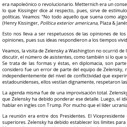
era napoleónico o revolucionario. Metternich era un conser
lo que Kissinger dice al respecto, pues, sirve de estímu
políticas. Veamos: “No todo aquello que suena como algo
(Henry Kissinger,
Política exterior americana
, Plaza & Jané
Esto nos lleva a ser respetuosos de las opiniones de lo
opiniones, pues sus ideas respondieron a los tiempos viv
Veamos, la visita de Zelensky a Washington no ocurrió de l
discutir, el número de asistentes, como también si lo que 
Se trata de las formas y éstas, en diplomacia, son part
considero fue un error de parte del equipo de Zelensky, n
independientemente del nivel de conflictividad que exper
estadounidenses, ellos vestían dignamente, respetaron las
La agenda misma fue de una improvisación total. Zelensky
que Zelensky ha debido ponderar ese detalle. Luego, el idi
hablar en ingles con Trump. Por mucho que el líder ucrania
La reunión era entre dos Presidentes. El Vicepresidente
superiores. Zelensky ha debido establecer los límites par