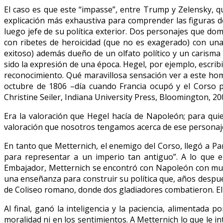
El caso es que este “impasse”, entre Trump y Zelensky, q
explicación más exhaustiva para comprender las figuras 
luego jefe de su política exterior. Dos personajes que d
con ribetes de heroicidad (que no es exagerado) con una
exitoso) además dueño de un olfato político y un carisma
sido la expresión de una época. Hegel, por ejemplo, escrib
reconocimiento. Qué maravillosa sensación ver a este hom
octubre de 1806 –día cuando Francia ocupó y el Cors
Christine Seiler, Indiana University Press, Bloomington, 20
Era la valoración que Hegel hacía de Napoleón; para quie
valoración que nosotros tengamos acerca de ese personaj
En tanto que Metternich, el enemigo del Corso, llegó a Pa
para representar a un imperio tan antiguo”. A lo que e
Embajador, Metternich se encontró con Napoleón con mucha
una enseñanza para construir su política que, años despué
de Coliseo romano, donde dos gladiadores combatieron. El E
Al final, ganó la inteligencia y la paciencia, alimentada
moralidad ni en los sentimientos. A Metternich lo que le i