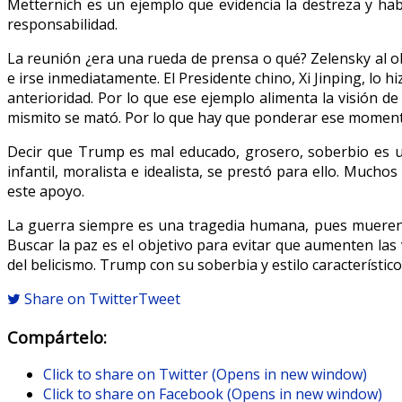
Metternich es un ejemplo que evidencia la destreza y habi
responsabilidad.
La reunión ¿era una rueda de prensa o qué? Zelensky al 
e irse inmediatamente. El Presidente chino, Xi Jinping, l
anterioridad. Por lo que ese ejemplo alimenta la visión d
mismito se mató. Por lo que hay que ponderar ese momento
Decir que Trump es mal educado, grosero, soberbio es un
infantil, moralista e idealista, se prestó para ello. Muc
este apoyo.
La guerra siempre es una tragedia humana, pues mueren m
Buscar la paz es el objetivo para evitar que aumenten las
del belicismo. Trump con su soberbia y estilo característi
Share on Twitter
Tweet
Compártelo:
Click to share on Twitter (Opens in new window)
Click to share on Facebook (Opens in new window)