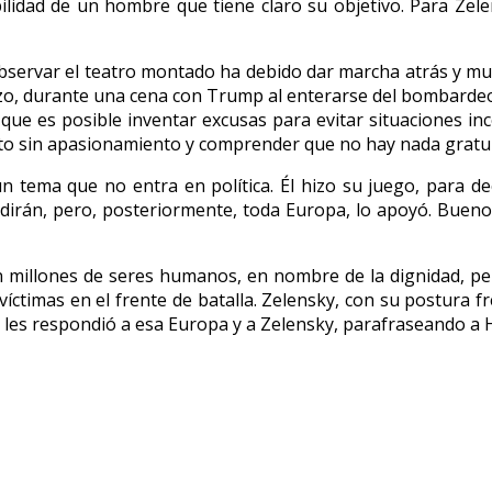
lidad de un hombre que tiene claro su objetivo. Para Zelen
observar el teatro montado ha debido dar marcha atrás y mu
o hizo, durante una cena con Trump al enterarse del bombar
e que es posible inventar excusas para evitar situaciones i
 sin apasionamiento y comprender que no hay nada gratuito
 tema que no entra en política. Él hizo su juego, para dec
hos dirán, pero, posteriormente, toda Europa, lo apoyó. Bu
illones de seres humanos, en nombre de la dignidad, pero
 víctimas en el frente de batalla. Zelensky, con su postura 
co les respondió a esa Europa y a Zelensky, parafraseando a 