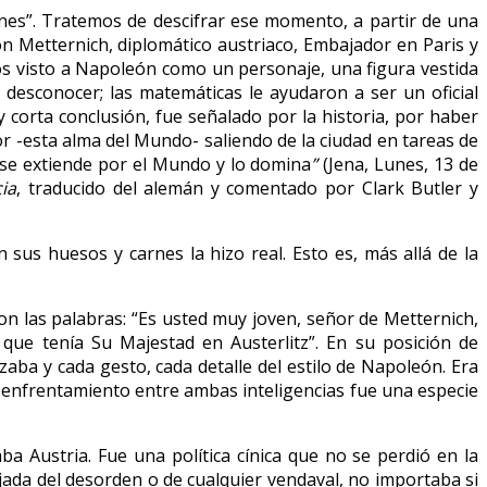
ones”. Tratemos de descifrar ese momento, a partir de una
 Metternich, diplomático austriaco, Embajador en Paris y
os visto a Napoleón como un personaje, una figura vestida
desconocer; las matemáticas le ayudaron a ser un oficial
corta conclusión, fue señalado por la historia, por haber
or -esta alma del Mundo- saliendo de la ciudad en tareas de
 se extiende por el Mundo y lo domina
”
(Jena, Lunes, 13 de
ia
, traducido del alemán y comentado por Clark Butler y
sus huesos y carnes la hizo real. Esto es, más allá de la
on las palabras: “Es usted muy joven, señor de Metternich,
que tenía Su Majestad en Austerlitz”. En su posición de
ba y cada gesto, cada detalle del estilo de Napoleón. Era
l enfrentamiento entre ambas inteligencias fue una especie
ba Austria. Fue una política cínica que no se perdió en la
ejada del desorden o de cualquier vendaval, no importaba si