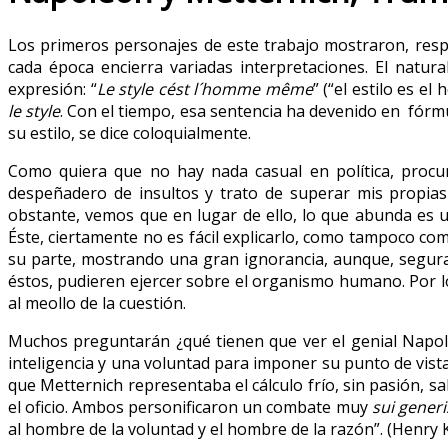
Los primeros personajes de este trabajo mostraron, respe
cada época encierra variadas interpretaciones. El natura
expresión: “
Le style cést l´homme même
” (“el estilo es 
le style
. Con el tiempo, esa sentencia ha devenido en fórmu
su estilo, se dice coloquialmente.
Como quiera que no hay nada casual en política, procu
despeñadero de insultos y trato de superar mis propia
obstante, vemos que en lugar de ello, lo que abunda es un
Éste, ciertamente no es fácil explicarlo, como tampoco co
su parte, mostrando una gran ignorancia, aunque, segura
éstos, pudieren ejercer sobre el organismo humano. Por l
al meollo de la cuestión.
Muchos preguntarán ¿qué tienen que ver el genial Napol
inteligencia y una voluntad para imponer su punto de vista,
que Metternich representaba el cálculo frío, sin pasión, sa
el oficio. Ambos personificaron un combate muy
sui generi
al hombre de la voluntad y el hombre de la razón”. (Henry 