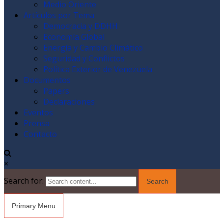
Medio Oriente
Artículos por Tema
Democracia y DDHH
Economía Global
Energía y Cambio Climático
Seguridad y Conflictos
Política Exterior de Venezuela
Documentos
Papers
Declaraciones
Eventos
Prensa
Contacto
×
Search for:
Primary Menu