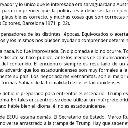
vador y lo único que le interesaba era salvaguardar a Austr
lo para comprender que la política es y debe ser la conjunc
 plausible es correcto, y muchas cosas que son correctas 
s Editores, Barcelona 1971, p. 22).
s pensadores de las distintas épocas. Equivocados o acer
idos y los mismos nos pueden ayudar a comprender determin
a nada. No fue improvisada. En diplomacia ello no ocurre. Tod
se discute se hace público, ante los medios de comunicación 
e del contenido. El encuentro siempre es resultado de un a
o advertir que los estadounidenses son muy formales a la h
imente su país. Los negociadores vietnamitas, son el mejo
 formas. Sabían de la formalidad de los estadounidenses.
 debió ir preparado para enfrentar el escenario. Trump es
oma. En tales encuentros se debe utilizar un intérprete ofic
no hable bien el idioma, él no es estadounidense.
 de EEUU estaba demás. El Secretario de Estado, Marco Ru
a no verse arrastrado a la trampa de Trump. Hay que saber e