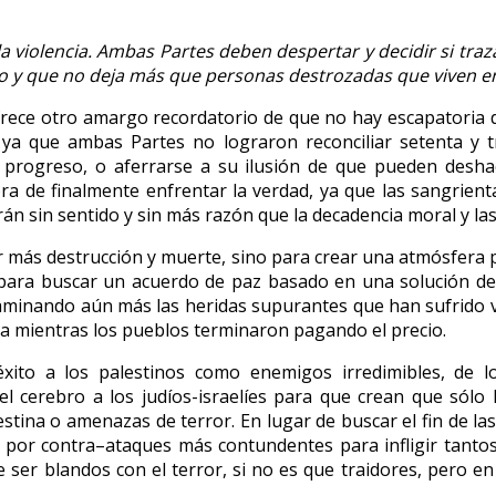
te la violencia. Ambas Partes deben despertar y decidir si
io y que no deja más que personas destrozadas que viven e
 ofrece otro amargo recordatorio de que no hay escapatoria
ya que ambas Partes no lograron reconciliar setenta y tr
l progreso, o aferrarse a su ilusión de que pueden deshac
ora de finalmente enfrentar la verdad, ya que las sangrient
irán sin sentido y sin más razón que la decadencia moral y las
ar más destrucción y muerte, sino para crear una atmósfera p
a buscar un acuerdo de paz basado en una solución de dos
ntaminando aún más las heridas supurantes que han sufrido 
iva mientras los pueblos terminaron pagando el precio.
éxito a los palestinos como enemigos irredimibles, de 
l cerebro a los judíos-israelíes para que crean que sólo l
stina o amenazas de terror. En lugar de buscar el fin de las 
o por contra–ataques más contundentes para infligir tanto
 ser blandos con el terror, si no es que traidores, pero en