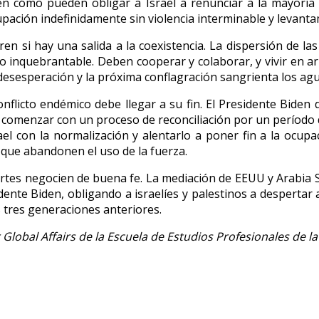
n cómo pueden obligar a Israel a renunciar a la mayoría 
ación indefinidamente sin violencia interminable y levant
en si hay una salida a la coexistencia. La dispersión de las 
ho inquebrantable. Deben cooperar y colaborar, y vivir en a
esesperación y la próxima conflagración sangrienta los agua
flicto endémico debe llegar a su fin. El Presidente Biden 
comenzar con un proceso de reconciliación por un período d
ael con la normalización y alentarlo a poner fin a la ocup
 que abandonen el uso de la fuerza.
partes negocien de buena fe. La mediación de EEUU y Arabia 
ente Biden, obligando a israelíes y palestinos a despertar a
s tres generaciones anteriores.
 Global Affairs de la Escuela de Estudios Profesionales de 