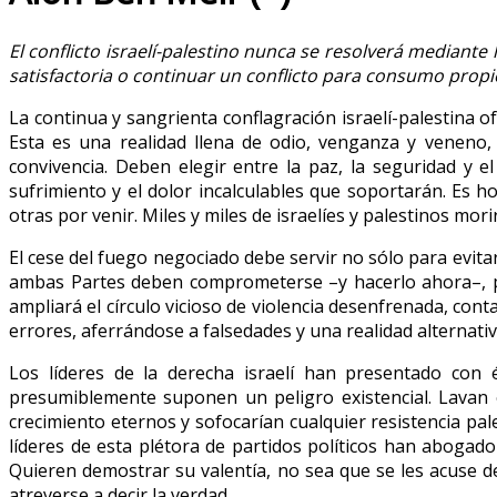
El conflicto israelí-palestino nunca se resolverá median
satisfactoria o continuar un conflicto para consumo prop
La continua y sangrienta conflagración israelí-palestina
Esta es una realidad llena de odio, venganza y veneno, 
convivencia. Deben elegir entre la paz, la seguridad y e
sufrimiento y el dolor incalculables que soportarán. Es h
otras por venir. Miles y miles de israelíes y palestinos mor
El cese del fuego negociado debe servir no sólo para evit
ambas Partes deben comprometerse –y hacerlo ahora–, par
ampliará el círculo vicioso de violencia desenfrenada, co
errores, aferrándose a falsedades y una realidad alternat
Los líderes de la derecha israelí han presentado con 
presumiblemente suponen un peligro existencial. Lavan e
crecimiento eternos y sofocarían cualquier resistencia pale
líderes de esta plétora de partidos políticos han abogad
Quieren demostrar su valentía, no sea que se les acuse de
atreverse a decir la verdad.