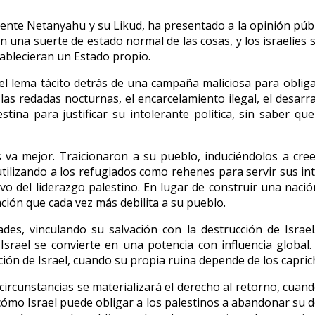
mente Netanyahu y su Likud, ha presentado a la opinión públic
 una suerte de estado normal de las cosas, y los israelíes 
tablecieran un Estado propio.
e el lema tácito detrás de una campaña maliciosa para obliga
 las redadas nocturnas, el encarcelamiento ilegal, el desarr
stina para justificar su intolerante política, sin saber q
s va mejor. Traicionaron a su pueblo, induciéndolos a creer
tilizando a los refugiados como rehenes para servir sus int
intivo del liderazgo palestino. En lugar de construir una nac
uación que cada vez más debilita a su pueblo.
des, vinculando su salvación con la destrucción de Israe
rael se convierte en una potencia con influencia global. H
ión de Israel, cuando su propia ruina depende de los caprich
ircunstancias se materializará el derecho al retorno, cuan
cómo Israel puede obligar a los palestinos a abandonar su de