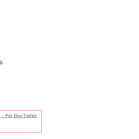
os
a – Por Eloy Torres