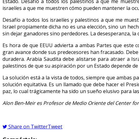
Estado. Desafío a todos los palestinos a que me muestre
israelíes a que me muestren cómo pueden mantener la ocup
Desafío a todos los israelíes y palestinos a que me muestr
Israel propiamente dicha no es una elección, sino un hec
sin dejar ganadores sino perdedores. La desesperanza, la d
Es hora de que EEUU advierta a ambas Partes que este con
gran avance donde sus predecesores han fracasado. Debe 
duradera. Arabia Saudita debe alistarse para atraer a Isr
palestinos de que su aspiración por un Estado depende de
La solución está a la vista de todos, siempre que ambas 
solución equitativa. Es un llamado que debe hacer el Presid
paz, lo cual trágicamente ha sido un sueño elusivo para la
Alon Ben-Meir es Profesor de Medio Oriente del Center for
Share on Twitter
Tweet