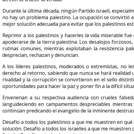
Durante la última década, ningún Partido israelí, especial
no hay un problema palestino. La ocupación se convirtió en
mejor solución adecuada para evitar que los palestinos es
Reprimir a los palestinos y hacerles la vida miserable fu
apoderarse de la tierra palestina. Los desalojos forzosos,
rutinas comunes, mientras explotaban la resistencia pale
desprecian, rechazan y denuncian.
A los líderes palestinos, moderados o extremistas, no le
derecho al retorno, sabiendo que nunca se hará realidad u
rivalidad y la corrupción se convirtieron en el sello dist
oportunidades para hacer la paz y poner fin a la difícil sit
Envenenan a su respectiva audiencia con crueles falseda
languideciendo en campamentos despreciables mientras Is
continúan predicando el evangelio de la inminente destrucc
Desafío a todos los palestinos a que me muestren en qué c
solución. Desafío a todos los israelíes a que me muestren 