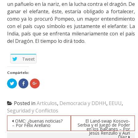
un pañuelo en la nariz, en la lucha contra el dragón. De
ganar el elefante, éste, estaría obligado a fortalecer,
como ya lo procuró Pompeo, un mayor entendimiento
con el país cuyo símbolo es justamente el elefante: La
India, país que se enfrenta milenariamente con el país
del Dragón. El tiempo lo dirá todo.
Tweet
Compártelo:
Click
Click
Click
to
to
to
share
share
share
on
on
on
Twitter
Facebook
Google+
(Opens
(Opens
(Opens
Posted in
Artículos
,
Democracia y DDHH
,
EEUU
,
in
in
in
new
new
new
Seguridad y Conflictos
window)
window)
window)
Post navigation
OMC: ¿buenas noticias?
El Land-swap Kosovo-
Serbia y el Juego de Poder
– Por Félix Arellano
en los Balcanes – Por
Jesús Renzullo y Auri
Díaz