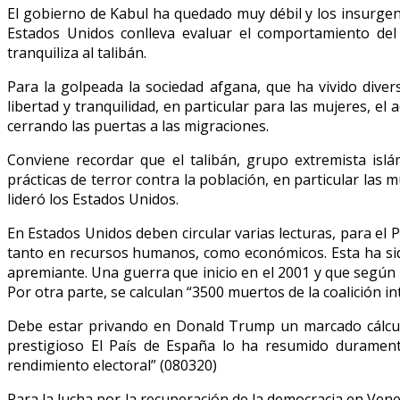
El gobierno de Kabul ha quedado muy débil y los insurgen
Estados Unidos conlleva evaluar el comportamiento del 
tranquiliza al talibán.
Para la golpeada la sociedad afgana, que ha vivido dive
libertad y tranquilidad, en particular para las mujeres
cerrando las puertas a las migraciones.
Conviene recordar que el talibán, grupo extremista islá
prácticas de terror contra la población, en particular las 
lideró los Estados Unidos.
En Estados Unidos deben circular varias lecturas, para el
tanto en recursos humanos, como económicos. Esta ha sido 
apremiante. Una guerra que inicio en el 2001 y que según 
Por otra parte, se calculan “3500 muertos de la coalición 
Debe estar privando en Donald Trump un marcado cálculo 
prestigioso El País de España lo ha resumido duramente
rendimiento electoral” (080320)
Para la lucha por la recuperación de la democracia en Vene