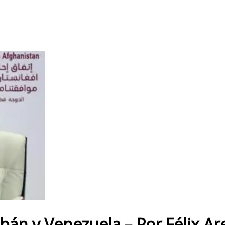
libán y Venezuela – Por Félix Ar