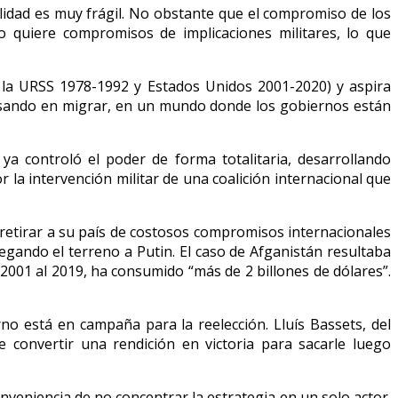
lidad es muy frágil. No obstante que el compromiso de los
o quiere compromisos de implicaciones militares, lo que
; la URSS 1978-1992 y Estados Unidos 2001-2020) y aspira
ensando en migrar, en un mundo donde los gobiernos están
a controló el poder de forma totalitaria, desarrollando
r la intervención militar de una coalición internacional que
 retirar a su país de costosos compromisos internacionales
egando el terreno a Putin. El caso de Afganistán resultaba
2001 al 2019, ha consumido “más de 2 billones de dólares”.
o está en campaña para la reelección. Lluís Bassets, del
 convertir una rendición en victoria para sacarle luego
nveniencia de no concentrar la estrategia en un solo actor.