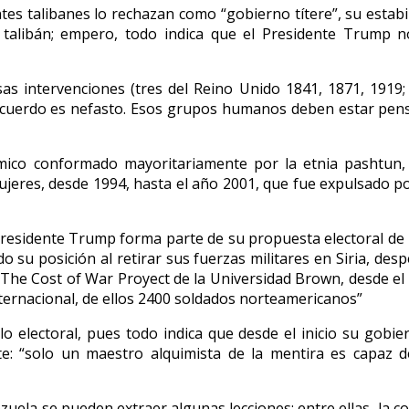
tes talibanes lo rechazan como “gobierno títere”, su estabi
talibán; empero, todo indica que el Presidente Trump n
rsas intervenciones (tres del Reino Unido 1841, 1871, 1919
, el acuerdo es nefasto. Esos grupos humanos deben estar p
mico conformado mayoritariamente por la etnia pashtun, y
mujeres, desde 1994, hasta el año 2001, que fue expulsado po
 Presidente Trump forma parte de su propuesta electoral de
su posición al retirar sus fuerzas militares en Siria, desp
The Cost of War Proyect de la Universidad Brown, desde el 
internacional, de ellos 2400 soldados norteamericanos”
electoral, pues todo indica que desde el inicio su gobiern
: “solo un maestro alquimista de la mentira es capaz de
zuela se pueden extraer algunas lecciones; entre ellas, la co