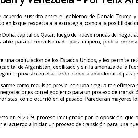
te acuerdo suscrito entre el gobierno de Donald Trump y 
o en lo que respecta a la estrategia, como a la posibilidad 
de Doha, capital de Qatar, luego de nueve rondas de negociac
table para el convulsionado país; empero, podría represent
ye una capitulación de los Estados Unidos, y les permite re
apital de Afganistán) debilitado y sin la amenaza de la fuerz
gún lo previsto en el acuerdo, debería abandonar el país 
desarme como requisito previo; con una tregua tan efímera 
ar negociaciones con el gobierno para un proceso de transic
oristas, como ocurrió en el pasado. Parecieran mayores los
ecto en el 2019, proceso impugnado por la oposición; que no
l acuerdo a iniciar un proceso de transición para una nueva e