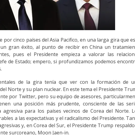
por cinco países del Asia Pacifico, en una larga gira que e
 un gran éxito, al punto de recibir en China un tratamie
ntes, pues el Presidente empieza a valorar las relacion
 Jefe de Estado; empero, si profundizamos podemos encont
.
entales de la gira tenía que ver con la formación de u
 del Norte y su plan nuclear. En este tema el Presidente Tr
nte por Twitter, pero su equipo de asesores, particularme
ienen una posición más prudente, consciente de las seri
a agresiva para los países vecinos de Corea del Norte. 
bles a las expectativas y el radicalismo del Presidente. Ta
resivas y, en Corea del Sur, el Presidente Trump respaldo
ente surcoreano, Moon Jaen-in.