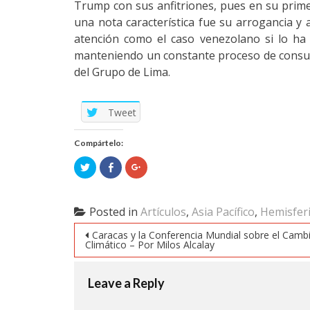
Trump con sus anfitriones, pues en su primera 
una nota característica fue su arrogancia y 
atención como el caso venezolano si lo ha
manteniendo un constante proceso de consult
del Grupo de Lima.
Tweet
Compártelo:
Click
Click
Click
to
to
to
share
share
share
on
on
on
Twitter
Facebook
Google+
(Opens
(Opens
(Opens
Posted in
Artículos
,
Asia Pacífico
,
Hemisferi
in
in
in
new
new
new
Post navigation
window)
window)
window)
Caracas y la Conferencia Mundial sobre el Camb
Climático – Por Milos Alcalay
Leave a Reply