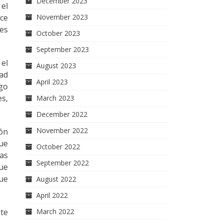
December 2023
 el
nce
November 2023
ues
October 2023
September 2023
 el
August 2023
dad
April 2023
igo
es,
March 2023
December 2022
November 2022
ión
que
October 2022
das
September 2022
que
que
August 2022
April 2022
nte
March 2022