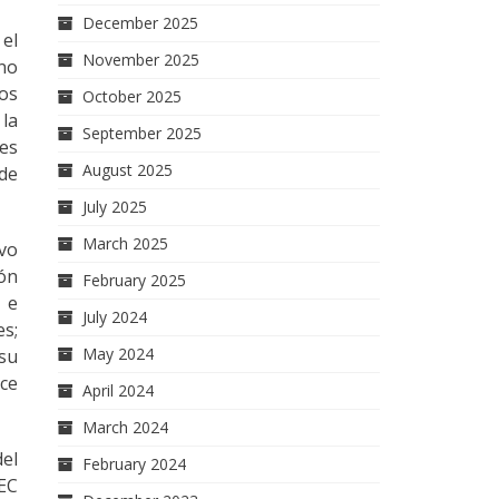
December 2025
el
November 2025
 no
vos
October 2025
 la
September 2025
nes
August 2025
 de
July 2025
March 2025
ivo
ión
February 2025
 e
July 2024
es;
May 2024
 su
oce
April 2024
March 2024
del
February 2024
PEC