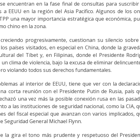
se encuentran en la fase final de consultas para suscribir
 a EEUU en la región del Asia Pacifico. Algunos de los o
 TPP una mayor importancia estratégica que económica, p
mo chino en la zona.
 creciendo progresivamente, cuestionan su silencio sobre
os países visitados, en especial en China, donde la grave
ltural del Tíbet y, en Filipinas, donde el Presidente Rodr
un clima de violencia, bajo la excusa de eliminar delincuent
pero violando todos sus derechos fundamentales.
lemas al interior de EEUU, tiene que ver con la declarac
na corta reunión con el Presidente Putin de Rusia, país 
echazó una vez más la posible conexión rusa en las pasa
to a las instituciones de seguridad nacional, como la CIA, 
nes del fiscal especial que avanzan con varios implicados, 
de Seguridad General Michael Flynn.
de la gira el tono más prudente y respetuoso del Preside