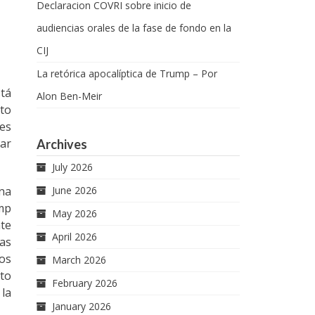
Declaracion COVRI sobre inicio de
audiencias orales de la fase de fondo en la
CIJ
La retórica apocalíptica de Trump – Por
stá
Alon Ben-Meir
nto
es
rar
Archives
July 2026
na
June 2026
ump
May 2026
nte
April 2026
as
Los
March 2026
nto
February 2026
 la
January 2026