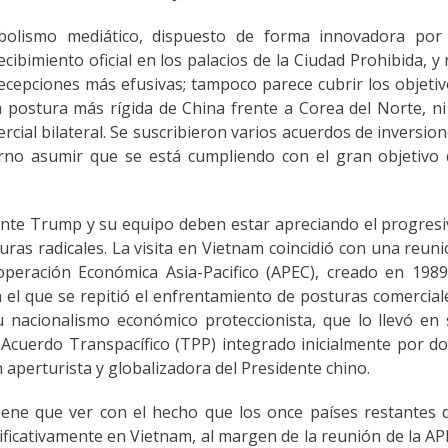
bolismo mediático, dispuesto de forma innovadora por 
recibimiento oficial en los palacios de la Ciudad Prohibida, y
 recepciones más efusivas; tampoco parece cubrir los objeti
postura más rígida de China frente a Corea del Norte, ni
cial bilateral. Se suscribieron varios acuerdos de inversio
erno asumir que se está cumpliendo con el gran objetivo
dente Trump y su equipo deben estar apreciando el progres
ras radicales. La visita en Vietnam coincidió con una reun
peración Económica Asia-Pacifico (APEC), creado en 1989
el que se repitió el enfrentamiento de posturas comercial
 nacionalismo económico proteccionista, que lo llevó en
Acuerdo Transpacífico (TPP) integrado inicialmente por d
 aperturista y globalizadora del Presidente chino.
iene que ver con el hecho que los once países restantes 
ficativamente en Vietnam, al margen de la reunión de la A