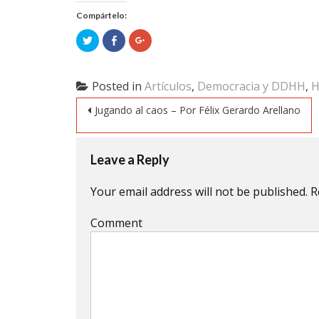
Compártelo:
Click
Click
Click
to
to
to
share
share
share
on
on
on
Twitter
Facebook
Google+
(Opens
(Opens
(Opens
Posted in
Artículos
,
Democracia y DDHH
,
H
in
in
in
new
new
new
Post navigation
window)
window)
window)
Jugando al caos – Por Félix Gerardo Arellano
Leave a Reply
Your email address will not be published.
R
Comment