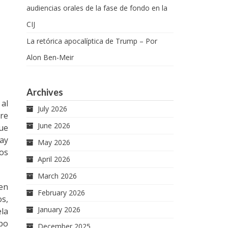
audiencias orales de la fase de fondo en la
CIJ
La retórica apocalíptica de Trump – Por
Alon Ben-Meir
Archives
 al
July 2026
bre
June 2026
que
ay
May 2026
dos
April 2026
March 2026
den
February 2026
os,
January 2026
ela
po
December 2025