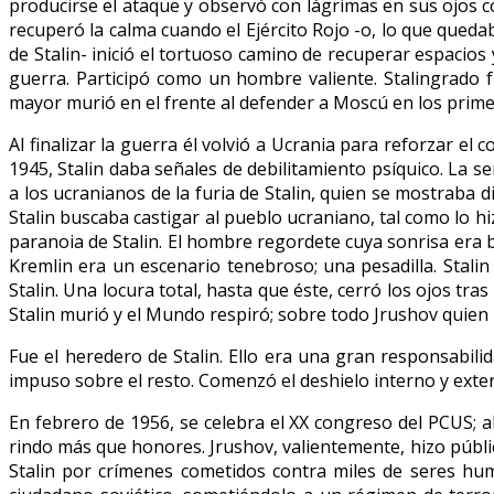
producirse el ataque y observó con lágrimas en sus ojos c
recuperó la calma cuando el Ejército Rojo -o, lo que queda
de Stalin- inició el tortuoso camino de recuperar espacios y 
guerra. Participó como un hombre valiente. Stalingrado fu
mayor murió en el frente al defender a Moscú en los prim
Al finalizar la guerra él volvió a Ucrania para reforzar el 
1945, Stalin daba señales de debilitamiento psíquico. La s
a los ucranianos de la furia de Stalin, quien se mostraba 
Stalin buscaba castigar al pueblo ucraniano, tal como lo h
paranoia de Stalin. El hombre regordete cuya sonrisa era b
Kremlin era un escenario tenebroso; una pesadilla. Stalin
Stalin. Una locura total, hasta que éste, cerró los ojos t
Stalin murió y el Mundo respiró; sobre todo Jrushov quien
Fue el heredero de Stalin. Ello era una gran responsabi
impuso sobre el resto. Comenzó el deshielo interno y exte
En febrero de 1956, se celebra el XX congreso del PCUS; 
rindo más que honores. Jrushov, valientemente, hizo públi
Stalin por crímenes cometidos contra miles de seres hum