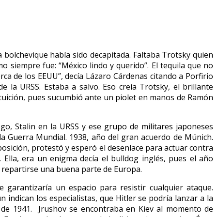
ia bolchevique había sido decapitada. Faltaba Trotsky quien
omo siempre fue: “México lindo y querido”. El tequila que no
rca de los EEUU”, decía Lázaro Cárdenas citando a Porfirio
 la URSS. Estaba a salvo. Eso creía Trotsky, el brillante
 intuición, pues sucumbió ante un piolet en manos de Ramón
ego, Stalin en la URSS y ese grupo de militares japoneses
nda Guerra Mundial. 1938, año del gran acuerdo de Múnich.
posición, protestó y esperó el desenlace para actuar contra
. Ella, era un enigma decía el bulldog inglés, pues el año
e repartirse una buena parte de Europa.
 garantizaría un espacio para resistir cualquier ataque.
indican los especialistas, que Hitler se podría lanzar a la
no de 1941. Jrushov se encontraba en Kiev al momento de