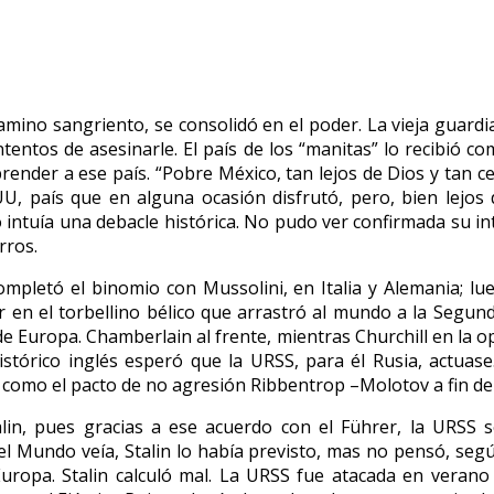
 camino sangriento, se consolidó en el poder. La vieja guard
ntentos de asesinarle. El país de los “manitas” lo recibió c
render a ese país. “Pobre México, tan lejos de Dios y tan ce
 país que en alguna ocasión disfrutó, pero, bien lejos de
io intuía una debacle histórica. No pudo ver confirmada su
rros.
mpletó el binomio con Mussolini, en Italia y Alemania; lu
ar en el torbellino bélico que arrastró al mundo a la Segu
e Europa. Chamberlain al frente, mientras Churchill en la o
istórico inglés esperó que la URSS, para él Rusia, actuase
do como el pacto de no agresión Ribbentrop –Molotov a fin d
lin, pues gracias a ese acuerdo con el Führer, la URSS se
el Mundo veía, Stalin lo había previsto, mas no pensó, según 
Europa. Stalin calculó mal. La URSS fue atacada en vera