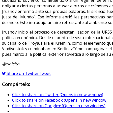
ciudadano soviético, sometiéndolo a un régimen de terro
obligar a ciertas personas a acusar a otros de crímenes ab
Jrushov enfermó ante sus propias palabras. El silencio fue
justa del Mundo”. Ese informe abrió las perspectivas p
deshielo. Éste introdujo un aire refrescante al ambiente 
Jrushov inició el proceso de desestanilización de la URS
política económica. Desde el punto de vista internacional 
su caballo de Troya. Para el Kremlin, como el elemento que
Vladivostok y culminaban en Berlín. ¿Cómo compaginar el c
pues marcó a la política exterior soviética a lo largo de su
@eloicito
Share on Twitter
Tweet
Compártelo:
Click to share on Twitter (Opens in new window)
Click to share on Facebook (Opens in new window)
Click to share on Google+ (Opens in new window)