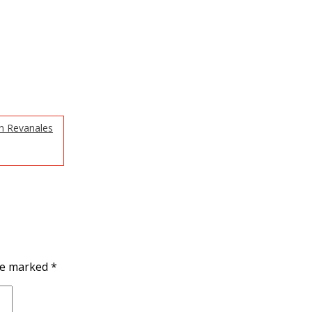
n Revanales
are marked
*