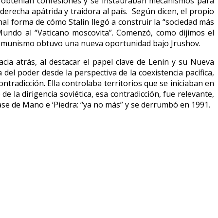
se obtenían confesiones y se instauraban mecanismos para
derecha apátrida y traidora al país. Según dicen, el propio
nal forma de cómo Stalin llegó a construir la “sociedad más
Mundo al “Vaticano moscovita”. Comenzó, como dijimos el
l comunismo obtuvo una nueva oportunidad bajo Jrushov.
cia atrás, al destacar el papel clave de Lenin y su Nueva
del poder desde la perspectiva de la coexistencia pacífica,
tradicción. Ella controlaba territorios que se iniciaban en
la dirigencia soviética, esa contradicción, fue relevante,
 frase de Mano e ‘Piedra: “ya no más” y se derrumbó en 1991.