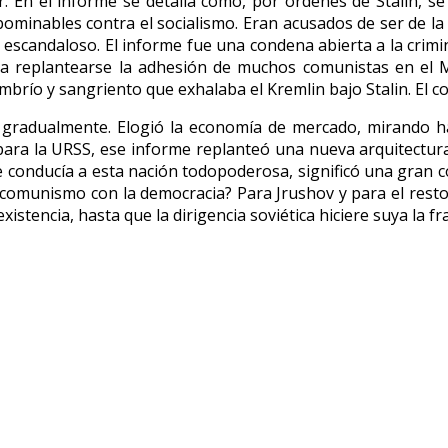
r. En el informe se detalla como, por órdenes de Stalin, 
ominables contra el socialismo. Eran acusados de ser de la 
 escandaloso. El informe fue una condena abierta a la crimi
ara replantearse la adhesión de muchos comunistas en el 
sombrío y sangriento que exhalaba el Kremlin bajo Stalin. E
S gradualmente. Elogió la economía de mercado, mirando ha
para la URSS, ese informe replanteó una nueva arquitectura 
 conducía a esta nación todopoderosa, significó una gran con
omunismo con la democracia? Para Jrushov y para el resto de 
 existencia, hasta que la dirigencia soviética hiciere suya la