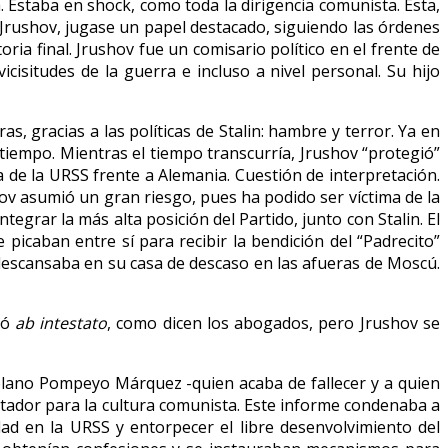
 Estaba en shock, como toda la dirigencia comunista. Ésta,
s Jrushov, jugase un papel destacado, siguiendo las órdenes
toria final. Jrushov fue un comisario político en el frente de
cisitudes de la guerra e incluso a nivel personal. Su hijo
as, gracias a las políticas de Stalin: hambre y terror. Ya en
 tiempo. Mientras el tiempo transcurría, Jrushov “protegió”
a de la URSS frente a Alemania. Cuestión de interpretación.
hov asumió un gran riesgo, pues ha podido ser víctima de la
grar la más alta posición del Partido, junto con Stalin. El
picaban entre sí para recibir la bendición del “Padrecito”
s descansaba en su casa de descaso en las afueras de Moscú.
ió
ab intestato
, como dicen los abogados, pero Jrushov se
zolano Pompeyo Márquez -quien acaba de fallecer y a quien
stador para la cultura comunista. Este informe condenaba a
ad en la URSS y entorpecer el libre desenvolvimiento del