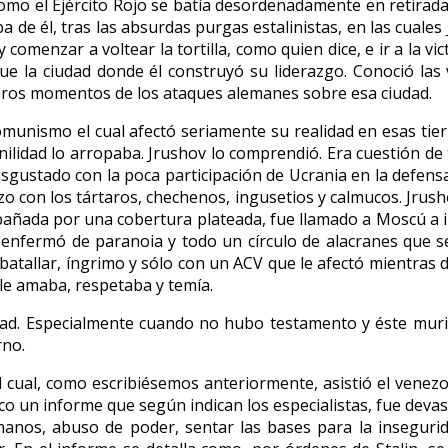
omo el Ejército Rojo se batía desordenadamente en retirada.
ba de él, tras las absurdas purgas estalinistas, en las cuale
comenzar a voltear la tortilla, como quien dice, e ir a la vic
e la ciudad donde él construyó su liderazgo. Conoció las vi
eros momentos de los ataques alemanes sobre esa ciudad.
comunismo el cual afectó seriamente su realidad en esas tierr
enilidad lo arropaba. Jrushov lo comprendió. Era cuestión de
disgustado con la poca participación de Ucrania en la defens
izo con los tártaros, chechenos, ingusetios y calmucos. Jrus
añada por una cobertura plateada, fue llamado a Moscú a inte
 enfermó de paranoia y todo un círculo de alacranes que se 
ras batallar, íngrimo y sólo con un ACV que le afectó mientra
 le amaba, respetaba y temía.
lidad. Especialmente cuando no hubo testamento y éste mur
rno.
al cual, como escribiésemos anteriormente, asistió el vene
co un informe que según indican los especialistas, fue deva
anos, abuso de poder, sentar las bases para la insegurid