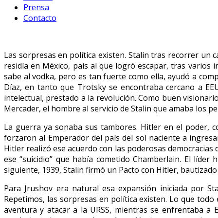
Prensa
Contacto
Las sorpresas en política existen. Stalin tras recorrer un
residía en México, país al que logró escapar, tras varios i
sabe al vodka, pero es tan fuerte como ella, ayudó a comp
Díaz, en tanto que Trotsky se encontraba cercano a EEUU,
intelectual, prestado a la revolución. Como buen visionar
Mercader, el hombre al servicio de Stalin que amaba los pe
La guerra ya sonaba sus tambores. Hitler en el poder, co
forzaron al Emperador del país del sol naciente a ingres
Hitler realizó ese acuerdo con las poderosas democracias d
ese “suicidio” que había cometido Chamberlain. El líder h
siguiente, 1939, Stalin firmó un Pacto con Hitler, bautiza
Para Jrushov era natural esa expansión iniciada por Sta
Repetimos, las sorpresas en política existen. Lo que todo 
aventura y atacar a la URSS, mientras se enfrentaba a 