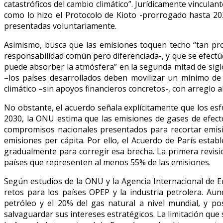
catastróficos del cambio climático”. Jurídicamente vinculant
como lo hizo el Protocolo de Kioto -prorrogado hasta 2
presentadas voluntariamente.
Asimismo, busca que las emisiones toquen techo “tan pro
responsabilidad común pero diferenciada-, y que se efectú
puede absorber la atmósfera” en la segunda mitad de siglo.
–los países desarrollados deben movilizar un mínimo de
climático –sin apoyos financieros concretos-, con arreglo al 
No obstante, el acuerdo señala explícitamente que los esf
2030, la ONU estima que las emisiones de gases de efect
compromisos nacionales presentados para recortar emisi
emisiones per cápita. Por ello, el Acuerdo de París est
gradualmente para corregir esa brecha. La primera revisión
países que representen al menos 55% de las emisiones.
Según estudios de la ONU y la Agencia Internacional de E
retos para los países OPEP y la industria petrolera. A
petróleo y el 20% del gas natural a nivel mundial, y p
salvaguardar sus intereses estratégicos. La limitación que 