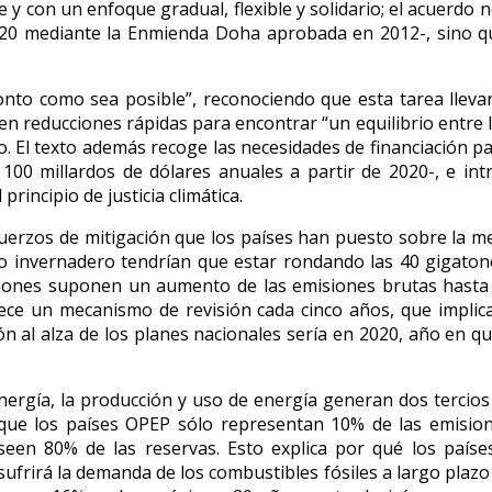
e y con un enfoque gradual, flexible y solidario; el acuerdo 
020 mediante la Enmienda Doha aprobada en 2012-, sino q
nto como sea posible”, reconociendo que esta tarea llevar
en reducciones rápidas para encontrar “un equilibrio entre 
 El texto además recoge las necesidades de financiación par
 100 millardos de dólares anuales a partir de 2020-, e i
principio de justicia climática.
uerzos de mitigación que los países han puesto sobre la mes
o invernadero tendrían que estar rondando las 40 gigatone
ones suponen un aumento de las emisiones brutas hasta a
ablece un mecanismo de revisión cada cinco años, que impl
 al alza de los planes nacionales sería en 2020, año en que
nergía, la producción y uso de energía generan dos tercios
unque los países OPEP sólo representan 10% de las emisio
oseen 80% de las reservas. Esto explica por qué los país
sufrirá la demanda de los combustibles fósiles a largo plazo