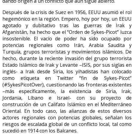
dando origen a un conflicto que aún sigue abierto.
Después de la crisis de Suez en 1956, EEUU asumió el rol
hegemónico en la región. Empero, hoy por hoy, un EEUU
agotado y dubitativo tras las guerras de Irak y
Afganistán, ha hecho que el “Orden de Sykes-Picot” luzca
insostenible. El vacío de poder ha sido ocupado por
potencias regionales como Irán, Arabia Saudita y
Turquía, grupos terroristas y movimientos islámicos. De
hecho, durante la reciente invasión del grupo terrorista
Estado Islámico de Irak y Levante –ISIS, por sus siglas en
inglés- a Irak desde Siria, los yihadistas han colocado
como etiqueta en Twitter “fin de Sykes-Picot”
(#SykesPicotOver), cuestionando las fronteras existentes
–más específicamente, la existencia de Siria, Irak,
Jordania, Líbano e Israel- con su proyecto de
construcción de un Califato Islámico en el Mediterráneo
Oriental. En todo caso, las alianzas de estos diversos
actores regionales con potencias globales, señalan los
riesgos de escalada global de un conflicto local, tal como
sucedió en 1914 con los Balcanes.