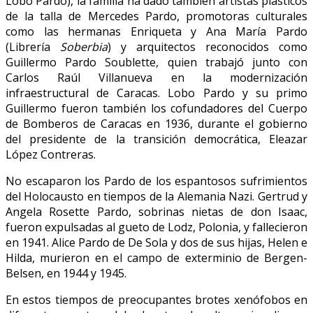
Lobo Pardo), la familia ha dado también artistas plásticos
de la talla de Mercedes Pardo, promotoras culturales
como las hermanas Enriqueta y Ana María Pardo
(Librería
Soberbia
) y arquitectos reconocidos como
Guillermo Pardo Soublette, quien trabajó junto con
Carlos Raúl Villanueva en la modernización
infraestructural de Caracas. Lobo Pardo y su primo
Guillermo fueron también los cofundadores del Cuerpo
de Bomberos de Caracas en 1936, durante el gobierno
del presidente de la transición democrática, Eleazar
López Contreras.
No escaparon los Pardo de los espantosos sufrimientos
del Holocausto en tiempos de la Alemania Nazi. Gertrud y
Angela Rosette Pardo, sobrinas nietas de don Isaac,
fueron expulsadas al gueto de Lodz, Polonia, y fallecieron
en 1941. Alice Pardo de De Sola y dos de sus hijas, Helen e
Hilda, murieron en el campo de exterminio de Bergen-
Belsen, en 1944 y 1945.
En estos tiempos de preocupantes brotes xenófobos en