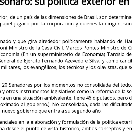
lsonaro: su política exterior en
terior, de un país de las dimensiones de Brasil, son determin
el papel jugado por la corporación y quienes la dirigen, 
onado y que gira alrededor políticamente hablando de Ham
oni Ministro de la Casa Civil, Marcos Pontes Ministro de C
 Economía (En un superministerio de Economía) Tarcísio de 
General de Ejército Fernando Azevedo e Silva, y como canci
itares, los evangélicos, los técnicos y los olavistas, que s
20 Senadores por los momentos no consolidada del todo
y otros instrumentos legislativos como la reforma de la seg
ra en una situación ambivalente, tiene 46 diputados, pero d
ximado al gobierno.). No consolidada, dada las dificultad
aún nuevo gobierno que entra a su segundo año.
ales en la elaboración y formulación de la política exterio
eña desde el punto de vista histórico, ambos conceptos y en