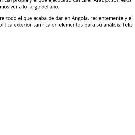
ial propia y el que ejecuta su Canciller Araújo, son ellos:
os ver a lo largo del año.
bre todo el que acaba de dar en Angola, recientemente y el
ca exterior tan rica en elementos para su análisis. Feliz