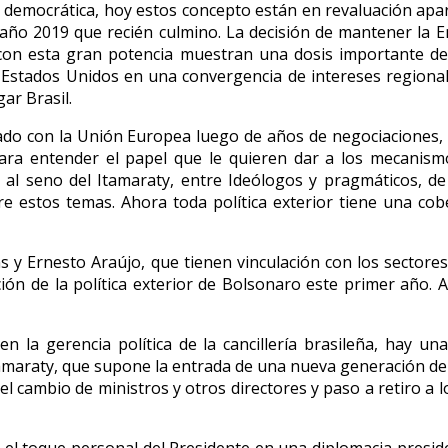
ia democrática, hoy estos concepto están en revaluación ap
l año 2019 que recién culmino. La decisión de mantener la Em
 con esta gran potencia muestran una dosis importante de 
 Estados Unidos en una convergencia de intereses regionale
ar Brasil.
mado con la Unión Europea luego de años de negociaciones, 
a entender el papel que le quieren dar a los mecanismo
al seno del Itamaraty, entre Ideólogos y pragmáticos, de a
re estos temas. Ahora toda política exterior tiene una cob
ns y Ernesto Araújo, que tienen vinculación con los sector
n de la política exterior de Bolsonaro este primer año. Aq
n la gerencia política de la cancillería brasileña, hay 
amaraty, que supone la entrada de una nueva generación de 
del cambio de ministros y otros directores y paso a retiro 