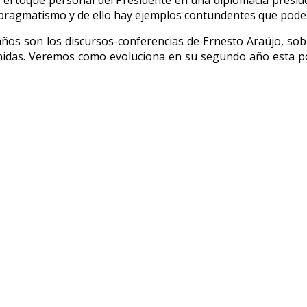
 el toque personal del Presidente en una diplomacia presidenc
 pragmatismo y de ello hay ejemplos contundentes que podem
s años son los discursos-conferencias de Ernesto Araújo, so
idas. Veremos como evoluciona en su segundo año esta políti