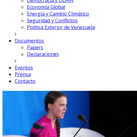
Democracia y DDHH
Economía Global
Energía y Cambio Climático
Seguridad y Conflictos
Política Exterior de Venezuela
Documentos
Papers
Declaraciones
Eventos
Prensa
Contacto