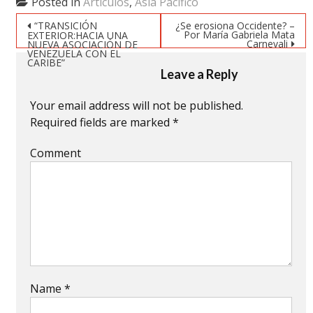
Posted in
Artículos
,
Asia Pacífico
in
in
in
new
new
new
Post navigation
window)
window)
window)
“TRANSICIÓN
¿Se erosiona Occidente? –
Por María Gabriela Mata
EXTERIOR:HACIA UNA
Carnevali
NUEVA ASOCIACIÓN DE
VENEZUELA CON EL
CARIBE”
Leave a Reply
Your email address will not be published.
Required fields are marked
*
Comment
Name
*