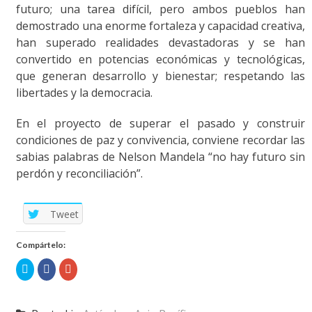
futuro; una tarea difícil, pero ambos pueblos han
demostrado una enorme fortaleza y capacidad creativa,
han superado realidades devastadoras y se han
convertido en potencias económicas y tecnológicas,
que generan desarrollo y bienestar; respetando las
libertades y la democracia.
En el proyecto de superar el pasado y construir
condiciones de paz y convivencia, conviene recordar las
sabias palabras de Nelson Mandela “no hay futuro sin
perdón y reconciliación”.
Tweet
Compártelo:
Click
Click
Click
to
to
to
share
share
share
on
on
on
Twitter
Facebook
Google+
(Opens
(Opens
(Opens