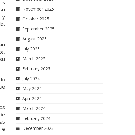
ros
November 2025
 su
s y
October 2025
do,
September 2025
August 2025
ían
July 2025
te,
March 2025
 su
February 2025
July 2024
olo
que
May 2024
April 2024
os
March 2024
 de
February 2024
tas
December 2023
o e