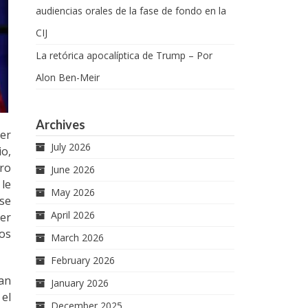
audiencias orales de la fase de fondo en la
CIJ
La retórica apocalíptica de Trump – Por
Alon Ben-Meir
Archives
cer
July 2026
io,
ro
June 2026
 le
May 2026
 se
April 2026
der
los
March 2026
February 2026
ran
January 2026
 el
December 2025