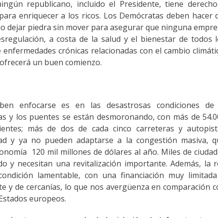
ingún republicano, incluido el Presidente, tiene derech
 para enriquecer a los ricos. Los Demócratas deben hacer 
no dejar piedra sin mover para asegurar que ninguna empr
sregulación, a costa de la salud y el bienestar de todos 
enfermedades crónicas relacionadas con el cambio climáti
 ofrecerá un buen comienzo.
en enfocarse es en las desastrosas condiciones de 
eras y los puentes se están desmoronando, con más de 54.
icientes; más de dos de cada cinco carreteras y autopis
dad y ya no pueden adaptarse a la congestión masiva, q
onomía 120 mil millones de dólares al año. Miles de ciuda
 y necesitan una revitalización importante. Además, la 
condición lamentable, con una financiación muy limitada
rte y de cercanías, lo que nos avergüenza en comparación 
 Estados europeos.