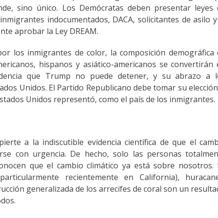
de, sino único. Los Demócratas deben presentar leyes 
inmigrantes indocumentados, DACA, solicitantes de asilo y
mente aprobar la Ley DREAM.
r los inmigrantes de color, la composición demográfica 
ericanos, hispanos y asiático-americanos se convertirán
ndencia que Trump no puede detener, y su abrazo a l
dos Unidos. El Partido Republicano debe tomar su elección
stados Unidos representó, como el país de los inmigrantes.
erte a la indiscutible evidencia científica de que el cam
rse con urgencia. De hecho, solo las personas totalmen
nocen que el cambio climático ya está sobre nosotros. 
particularmente recientemente en California), huracane
rucción generalizada de los arrecifes de coral son un result
odos.