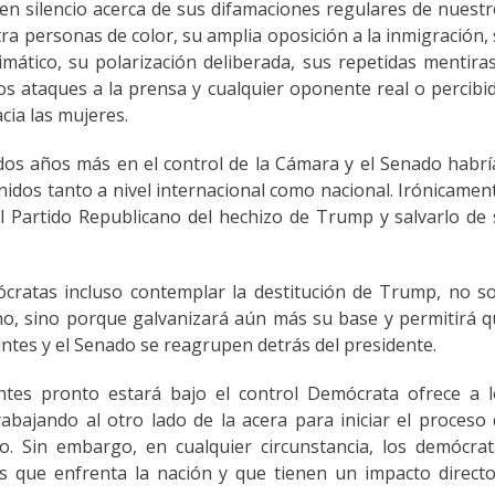
n silencio acerca de sus difamaciones regulares de nuest
ra personas de color, su amplia oposición a la inmigración,
limático, su polarización deliberada, sus repetidas mentira
 ataques a la prensa y cualquier oponente real o percibi
cia las mujeres.
 dos años más en el control de la Cámara y el Senado habr
idos tanto a nivel internacional como nacional. Irónicamen
al Partido Republicano del hechizo de Trump y salvarlo de
cratas incluso contemplar la destitución de Trump, no s
o, sino porque galvanizará aún más su base y permitirá 
tes y el Senado se reagrupen detrás del presidente.
tes pronto estará bajo el control Demócrata ofrece a l
abajando al otro lado de la acera para iniciar el proceso
o. Sin embargo, en cualquier circunstancia, los demócra
s que enfrenta la nación y que tienen un impacto direct