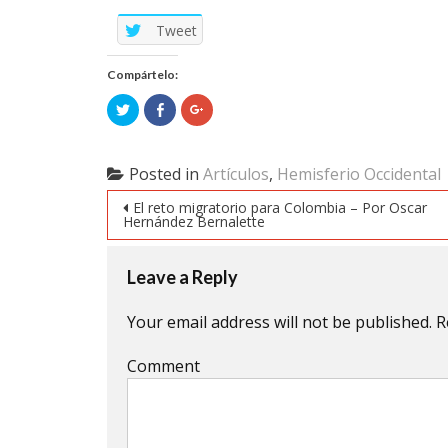
Tweet
Compártelo:
Click
Click
Click
to
to
to
share
share
share
on
on
on
Twitter
Facebook
Google+
(Opens
(Opens
(Opens
Posted in
Artículos
,
Hemisferio Occidental
in
in
in
new
new
new
Post navigation
window)
window)
window)
El reto migratorio para Colombia – Por Oscar
Hernández Bernalette
Leave a Reply
Your email address will not be published.
R
Comment