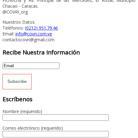
Pichincha y Av. Principal de las Mercedes, El Rosal, Municipio
Chacao - Caracas.
@COVRI_org
Nuestros Datos:
Teléfonos:
(0212) 951.79.46
Email:
info@covri.com.ve
contactocovri@gmail.com
Recibe Nuestra Información
Escríbenos
Nombre (requerido)
Correo electrónico (requerido)