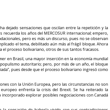
 dejado sensaciones que oscilan entre la repetición y la
nos recuerda los años del MERCOSUR internacional; empero,
undacionales, pero es más un discurso, pues no se observan
licado el tema, debilitado aún más al frágil bloque. Ahora
 el proceso bolivariano, otros de sus tantos fracasos.
emer en Brasil, una mayor inserción en la economía mundial
 populismo autoritario; pero, por más de un año, el bloque
iada”, pues desde que el proceso bolivariano ingresó como
ones con la Unión Europea, pero las circunstancias no son
europeo enfrenta la crisis del Brexit. Se ha reiterado la
 ha incorporado explorar posibles negociaciones con Canadá
a la sensación de haberla vivido con sus contradicciones