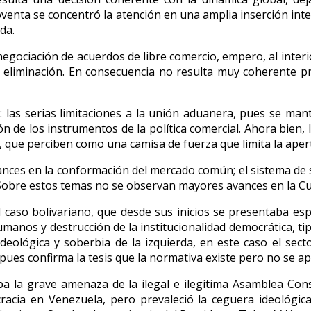
oventa se concentró la atención en una amplia inserción int
da.
ociación de acuerdos de libre comercio, empero, al interior
liminación. En consecuencia no resulta muy coherente p
las serias limitaciones a la unión aduanera, pues se manti
 de los instrumentos de la política comercial. Ahora bien, l
, que perciben como una camisa de fuerza que limita la aper
es en la conformación del mercado común; el sistema de sol
 Sobre estos temas no se observan mayores avances en la C
caso bolivariano, que desde sus inicios se presentaba espi
manos y destrucción de la institucionalidad democrática, tip
eológica y soberbia de la izquierda, en este caso el secto
 pues confirma la tesis que la normativa existe pero no se ap
a grave amenaza de la ilegal e ilegítima Asamblea Consti
cracia en Venezuela, pero prevaleció la ceguera ideológic