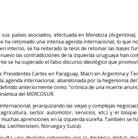
us países asociados, efectuada en Mendoza (Argentina), ha
e se ha retomado una intensa agenda internacional, lo que 
en interno, se ha reiterado la tesis de retomar las bases f
 nuevo las contradicciones de la izquierda uruguaya han comp
te se ha superado el falso discurso ideológico que promovía
los Presidentes Cartes en Paraguay, Macri en Argentina y T
r la agenda internacional, abandonada por la hegemonía del
s definido anteriormente como: “crónica de una muerte anunc
 dinámica del MERCOSUR.
ternacional, jerarquizando las viejas y complejas negociaci
gricultura, sector automotor, servicios, etc.) y el bloque 
ta y muchas aprensiones en la izquierda sureña. También se
ia, Liechtenstein, Noruega y Suiza).
esulta una decisión coherente con la dinámica global, dej