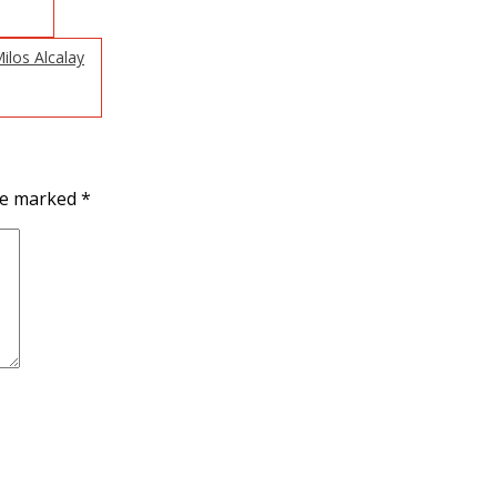
ilos Alcalay
are marked
*