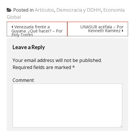
on
on
on
Twitter
Facebook
Google+
(Opens
(Opens
(Opens
Posted in
Artículos
,
Democracia y DDHH
,
Economía
in
in
in
new
new
new
Global
window)
window)
window)
Post navigation
Venezuela frente a
UNASUR acéfala – Por
Kenneth Ramírez
Guyana. ¿Qué hacer? – Por
Eloy Torres
Leave a Reply
Your email address will not be published.
Required fields are marked
*
Comment