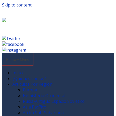
Skip to content
Primary Menu
Inicio
¿Quienes somos?
Articulos Por Región
Europa
Hemisferio Occidental
Rusia-Antiguo Espacio Soviético
Asia Pacífico
Africa Sub-Sahariana