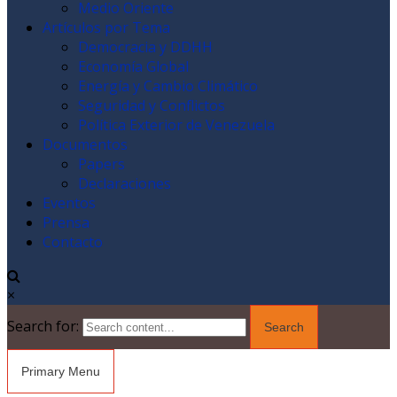
Medio Oriente
Artículos por Tema
Democracia y DDHH
Economía Global
Energía y Cambio Climático
Seguridad y Conflictos
Política Exterior de Venezuela
Documentos
Papers
Declaraciones
Eventos
Prensa
Contacto
×
Search for:
Primary Menu