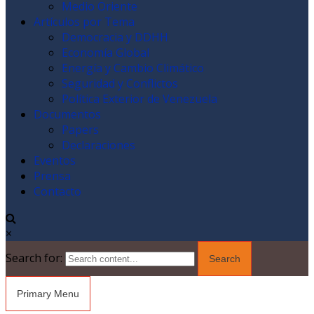
Medio Oriente
Artículos por Tema
Democracia y DDHH
Economía Global
Energía y Cambio Climático
Seguridad y Conflictos
Política Exterior de Venezuela
Documentos
Papers
Declaraciones
Eventos
Prensa
Contacto
×
Search for:
Primary Menu