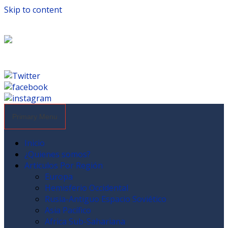
Skip to content
Primary Menu
Inicio
¿Quienes somos?
Articulos Por Región
Europa
Hemisferio Occidental
Rusia-Antiguo Espacio Soviético
Asia Pacífico
Africa Sub-Sahariana