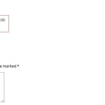
omán
are marked
*