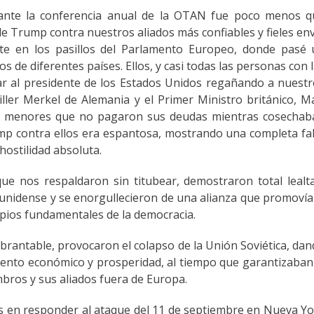
rante la conferencia anual de la OTAN fue poco menos q
de Trump contra nuestros aliados más confiables y fieles en
ente en los pasillos del Parlamento Europeo, donde pasé
 de diferentes países. Ellos, y casi todas las personas con 
ar al presidente de los Estados Unidos regañando a nuest
ller Merkel de Alemania y el Primer Ministro británico, M
es menores que no pagaron sus deudas mientras cosechab
ump contra ellos era espantosa, mostrando una completa fa
hostilidad absoluta.
ue nos respaldaron sin titubear, demostraron total lealt
unidense y se enorgullecieron de una alianza que promovía
cipios fundamentales de la democracia.
rantable, provocaron el colapso de la Unión Soviética, da
iento económico y prosperidad, al tiempo que garantizaban
bros y sus aliados fuera de Europa.
os en responder al ataque del 11 de septiembre en Nueva Y