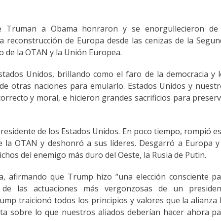
de Truman a Obama honraron y se enorgullecieron de 
la reconstrucción de Europa desde las cenizas de la Segu
o de la OTAN y la Unión Europea.
tados Unidos, brillando como el faro de la democracia y 
de otras naciones para emularlo. Estados Unidos y nuest
orrecto y moral, e hicieron grandes sacrificios para preser
 presidente de los Estados Unidos. En poco tiempo, rompió e
 de la OTAN y deshonró a sus líderes. Desgarró a Europa y
ichos del enemigo más duro del Oeste, la Rusia de Putin.
ta, afirmando que Trump hizo “una elección consciente p
 de las actuaciones más vergonzosas de un presiden
mp traicionó todos los principios y valores que la alianza
ta sobre lo que nuestros aliados deberían hacer ahora p