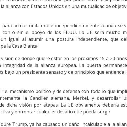
r la alianza con Estados Unidos en una mutualidad de objeti
a para actuar unilateral e independientemente cuando se 
l, con o sin el apoyo de los EE.UU. La UE será mucho m
 un igual al asumir una postura independiente, que de
pe la Casa Blanca.
a visión de dónde quiere estar en los próximos 15 a 20 años
 integridad de la alianza europea. La puerta permanece
os bajo un presidente sensato y de principios que entienda 
ir el mecanismo político y de defensa con todo lo que impl
temente la Canciller alemana, Merkel, y desarrollar u
 de dicha visión por etapas. La UE obviamente debería es
tiva y enfrentar cualquier desafío que pueda surgir.
dure Trump, ya ha causado un daño incalculable a la alia