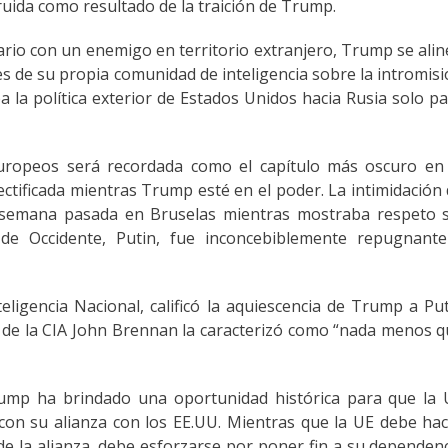
ruida como resultado de la traición de Trump.
nario con un enemigo en territorio extranjero, Trump se ali
s de su propia comunidad de inteligencia sobre la intromis
a la política exterior de Estados Unidos hacia Rusia solo p
uropeos será recordada como el capítulo más oscuro en 
rectificada mientras Trump esté en el poder. La intimidación
 semana pasada en Bruselas mientras mostraba respeto s
de Occidente, Putin, fue inconcebiblemente repugnante
teligencia Nacional, calificó la aquiescencia de Trump a Pu
efe de la CIA John Brennan la caracterizó como “nada menos 
ump ha brindado una oportunidad histórica para que la 
con su alianza con los EE.UU. Mientras que la UE debe ha
 de la alianza, debe esforzarse por poner fin a su dependen