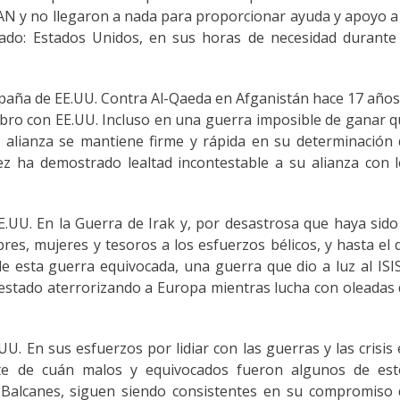
TAN y no llegaron a nada para proporcionar ayuda y apoyo a
iado: Estados Unidos, en sus horas de necesidad durante
mpaña de EE.UU. Contra Al-Qaeda en Afganistán hace 17 años
ro con EE.UU. Incluso en una guerra imposible de ganar 
a alianza se mantiene firme y rápida en su determinación
ez ha demostrado lealtad incontestable a su alianza con 
E.UU. En la Guerra de Irak y, por desastrosa que haya sido
s, mujeres y tesoros a los esfuerzos bélicos, y hasta el 
e esta guerra equivocada, una guerra que dio a luz al ISI
estado aterrorizando a Europa mientras lucha con oleadas
U. En sus esfuerzos por lidiar con las guerras y las crisis
nte de cuán malos y equivocados fueron algunos de est
os Balcanes, siguen siendo consistentes en su compromiso