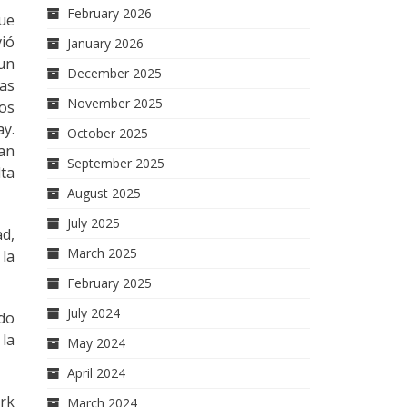
February 2026
ue
vió
January 2026
 un
December 2025
las
November 2025
ros
ay.
October 2025
an
September 2025
lta
August 2025
July 2025
ad,
March 2025
 la
February 2025
July 2024
ndo
 la
May 2024
April 2024
ork
March 2024