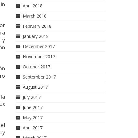
sin
April 2018
.
March 2018
vor
February 2018
ara
January 2018
s y
December 2017
rán
November 2017
October 2017
ión
tro
September 2017
August 2017
la
July 2017
sus
June 2017
May 2017
 el
April 2017
uy
March 2017