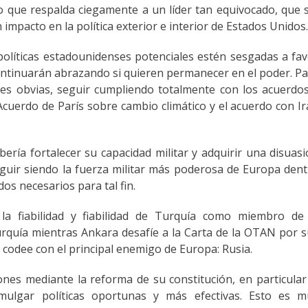
o que respalda ciegamente a un líder tan equivocado, que 
impacto en la política exterior e interior de Estados Unidos
políticas estadounidenses potenciales estén sesgadas a fa
ontinuarán abrazando si quieren permanecer en el poder. P
nes obvias, seguir cumpliendo totalmente con los acuerdo
cuerdo de París sobre cambio climático y el acuerdo con I
ría fortalecer su capacidad militar y adquirir una disuas
eguir siendo la fuerza militar más poderosa de Europa den
os necesarios para tal fin.
la fiabilidad y fiabilidad de Turquía como miembro de 
rquía mientras Ankara desafíe a la Carta de la OTAN por 
codee con el principal enemigo de Europa: Rusia.
nes mediante la reforma de su constitución, en particular
ulgar políticas oportunas y más efectivas. Esto es m