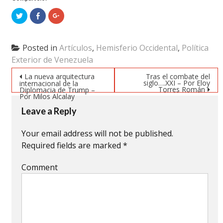
Click
Click
Click
to
to
to
share
share
share
on
on
on
Twitter
Facebook
Google+
(Opens
(Opens
(Opens
Posted in
Artículos
,
Hemisferio Occidental
,
Política
in
in
in
new
new
new
Exterior de Venezuela
window)
window)
window)
Post navigation
La nueva arquitectura
Tras el combate del
siglo….XXI – Por Eloy
internacional de la
Torres Román
Diplomacia de Trump –
Por Milos Alcalay
Leave a Reply
Your email address will not be published.
Required fields are marked
*
Comment